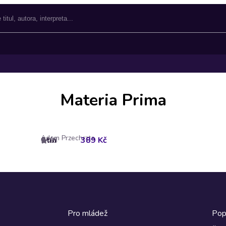
Materia Prima
Adam Przechrzta
Stín
389 Kč
4.8
Pro mládež
Pop