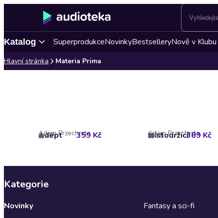
Superprodukce
Novinky
Bestsellery
Nově v Klubu
Katalog
Hlavní stránka
Materia Prima
Adam Przechrzta
Adam Przechrzta
Adept
359 Kč
Místodržící
389 Kč
4.7
4.8
Kategorie
Novinky
Fantasy a sci-fi