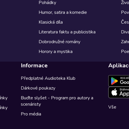
Pohádky
Živo
Humor, satira a komedie
Pov
Klasická díla
Česk
Literatura faktu a publicistika
Diva
Dobrodružné romány
Zahr
Horory a mystika
Poe
Informace
Aplikac
Předplatné Audioteka Klub
Dárkové poukazy
ínky
Buďte slyšet - Program pro autory a
scenáristy
Vše
ínky
Pro média