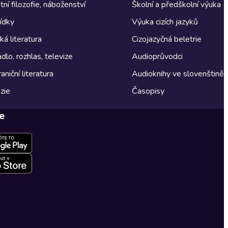
tní filozofie, náboženství
Školní a předškolní výuka
ídky
Výuka cizích jazyků
á literatura
Cizojazyčná beletrie
dlo, rozhlas, televize
Audioprůvodci
aniční literatura
Audioknihy ve slovenštině
zie
Časopisy
e