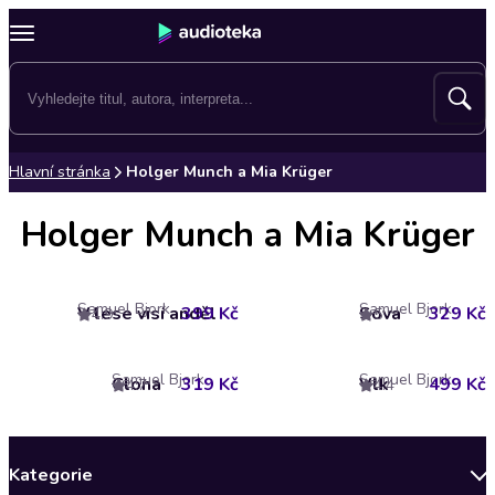
Hlavní stránka
Holger Munch a Mia Krüger
Holger Munch a Mia Krüger
Samuel Bjork
Samuel Bjork
V lese visí anděl
399 Kč
Sova
329 Kč
4.9
5
Samuel Bjork
Samuel Bjork
Clona
319 Kč
Vlk
499 Kč
4.7
4.4
Kategorie