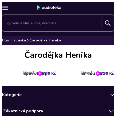
Hlavní stránka
Čarodějka Henika
Čarodějka Henika
Dana Beranová
Dana Beranová
Zpěv straky
369 Kč
Křik straky
399 Kč
4.3
4.8
Kategorie
Novinky
Zákaznická podpora
Bestsellery měsíce