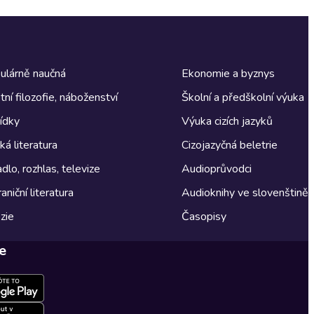
ulárně naučná
Ekonomie a byznys
tní filozofie, náboženství
Školní a předškolní výuka
ídky
Výuka cizích jazyků
á literatura
Cizojazyčná beletrie
dlo, rozhlas, televize
Audioprůvodci
aniční literatura
Audioknihy ve slovenštině
zie
Časopisy
e