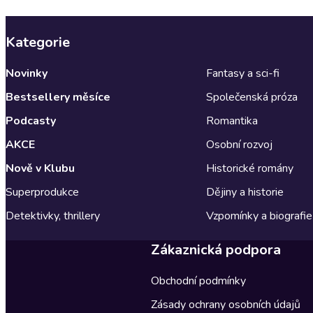
Kategorie
Novinky
Fantasy a sci-fi
Bestsellery měsíce
Společenská próza
Podcasty
Romantika
AKCE
Osobní rozvoj
Nově v Klubu
Historické romány
Superprodukce
Dějiny a historie
Detektivky, thrillery
Vzpomínky a biografie
Zákaznická podpora
Obchodní podmínky
Zásady ochrany osobních údajů