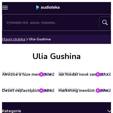
Hlavní stránka
Ulia Gushina
Ulia Gushina
Vladimír John
Vladimír John
97 Kč
Akvizice a fúze menších a středních firem - v ruštině
97 Kč
Jak hledat nové zaměstnance - v ruštině
Vladimír John
Vladimír John
97 Kč
Deset nejčastějších podnikatelských chyb - v ruštině
97 Kč
Marketing menších a středních firem - v ruštině
Kategorie