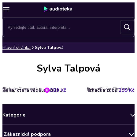
Hlavní stránka
Sylva Talpová
Sylva Talpová
Michele Campbell
Franz-Olivier Giesbert
399 Kč
Žena, která věděla příliš mnoho
Trhačka zubů
299 Kč
4.3
3
Kategorie
Novinky
Zákaznická podpora