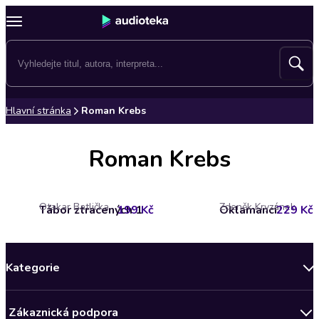
Hlavní stránka
Roman Krebs
Roman Krebs
Otakar Batlička
Zdeněk Kryzánek
Tábor ztracených 1
199 Kč
Oklamanci
229 Kč
Kategorie
Novinky
Zákaznická podpora