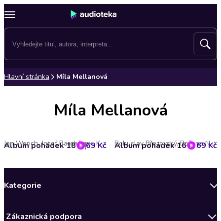
Hlavní stránka
Míla Mellanová
Míla Mellanová
Jan Werich, Josef Barchánek, Karel Čapek, Ota Ksándr, Pavel Grym, Václav Čtvrtek
Bohuslav Březovský, Božena Němcová, Josef Barchánek, Josef Skupa, Josef Štefan Kubín, Václav Čtvrtek, Vladimír Kovářík
Album pohádek 18
69 Kč
Album pohádek 16
69 Kč
Kategorie
Novinky
Zákaznická podpora