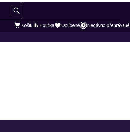
Košík
Polička
Oblíbené
Nedávno přehrávané