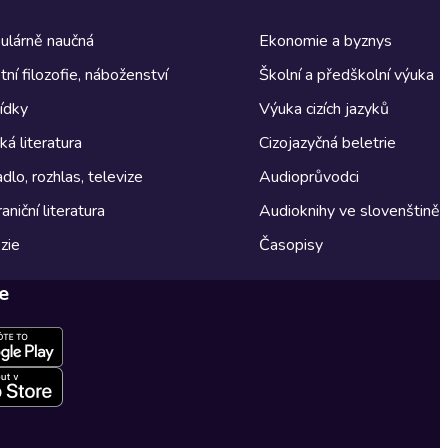
ulárně naučná
Ekonomie a byznys
tní filozofie, náboženství
Školní a předškolní výuka
ídky
Výuka cizích jazyků
á literatura
Cizojazyčná beletrie
dlo, rozhlas, televize
Audioprůvodci
aniční literatura
Audioknihy ve slovenštině
zie
Časopisy
e