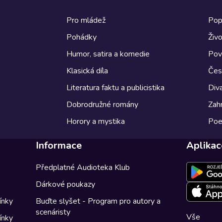
Pro mládež
Pop
Pohádky
Živo
Humor, satira a komedie
Pov
Klasická díla
Česk
Literatura faktu a publicistika
Diva
Dobrodružné romány
Zahr
Horory a mystika
Poe
Informace
Aplikac
Předplatné Audioteka Klub
Dárkové poukazy
ínky
Buďte slyšet - Program pro autory a
scenáristy
Vše
ínky