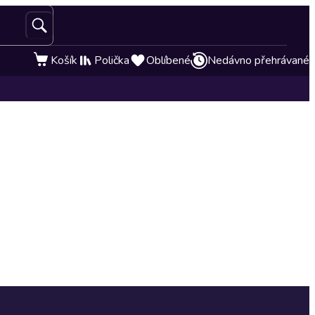
Košík
Polička
Oblíbené
Nedávno přehrávané