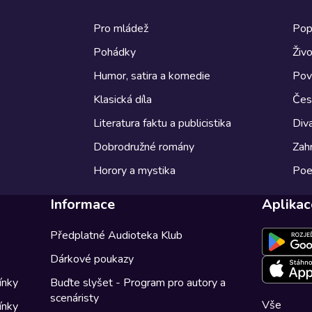
Pro mládež
Pop
Pohádky
Živo
Humor, satira a komedie
Pov
Klasická díla
Česk
Literatura faktu a publicistika
Diva
Dobrodružné romány
Zahr
Horory a mystika
Poe
Informace
Aplikac
Předplatné Audioteka Klub
Dárkové poukazy
ínky
Buďte slyšet - Program pro autory a
scenáristy
Vše
ínky