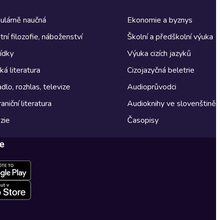
ulárně naučná
Ekonomie a byznys
tní filozofie, náboženství
Školní a předškolní výuka
ídky
Výuka cizích jazyků
á literatura
Cizojazyčná beletrie
dlo, rozhlas, televize
Audioprůvodci
aniční literatura
Audioknihy ve slovenštině
zie
Časopisy
e