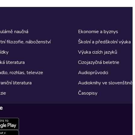
ulárně naučná
Ekonomie a byznys
tní filozofie, náboženství
Školní a předškolní výuka
ídky
Výuka cizích jazyků
á literatura
Cizojazyčná beletrie
dlo, rozhlas, televize
Audioprůvodci
aniční literatura
Audioknihy ve slovenštině
zie
Časopisy
e