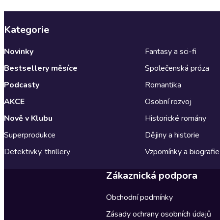
Kategorie
Novinky
Fantasy a sci-fi
Bestsellery měsíce
Společenská próza
Podcasty
Romantika
AKCE
Osobní rozvoj
Nově v Klubu
Historické romány
Superprodukce
Dějiny a historie
Detektivky, thrillery
Vzpomínky a biografie
Zákaznická podpora
Obchodní podmínky
Zásady ochrany osobních údajů