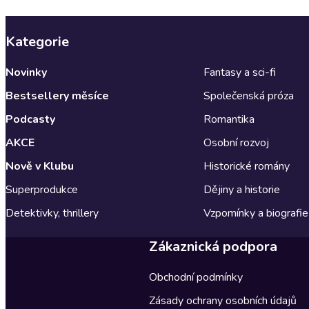
Kategorie
Novinky
Fantasy a sci-fi
Bestsellery měsíce
Společenská próza
Podcasty
Romantika
AKCE
Osobní rozvoj
Nově v Klubu
Historické romány
Superprodukce
Dějiny a historie
Detektivky, thrillery
Vzpomínky a biografie
Zákaznická podpora
Obchodní podmínky
Zásady ochrany osobních údajů