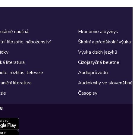
ulárně naučná
Ekonomie a byznys
tní filozofie, náboženství
Školní a předškolní výuka
ídky
Výuka cizích jazyků
á literatura
Cizojazyčná beletrie
dlo, rozhlas, televize
Audioprůvodci
aniční literatura
Audioknihy ve slovenštině
zie
Časopisy
e