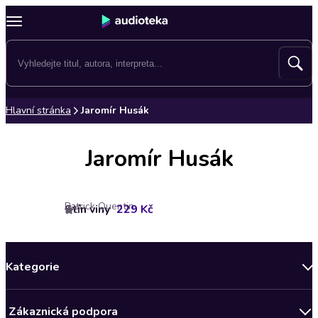
Hlavní stránka
Jaromír Husák
Jaromír Husák
Patrick Quentin
Stín viny
229 Kč
5
Kategorie
Novinky
Zákaznická podpora