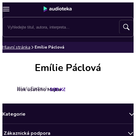
Hlavní stránka
Emílie Páclová
Emílie Páclová
Milada Rezková
Rok ušatého Majka
289 Kč
Kategorie
Novinky
Zákaznická podpora