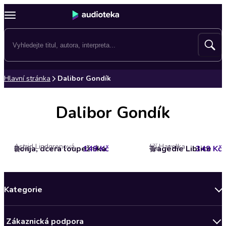
Hlavní stránka
Dalibor Gondík
Dalibor Gondík
Astrid Lindgrenová
Jiří Havelka
Ronja, dcera loupežníka
149 Kč
Tragédie Liblice
349 Kč
4.6
4
Kategorie
Novinky
Zákaznická podpora