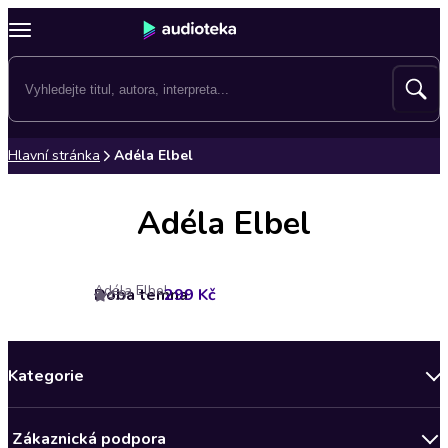
Hlavní stránka
Adéla Elbel
Adéla Elbel
Adéla Elbel
Doba temna
299 Kč
4.9
Kategorie
Novinky
Zákaznická podpora