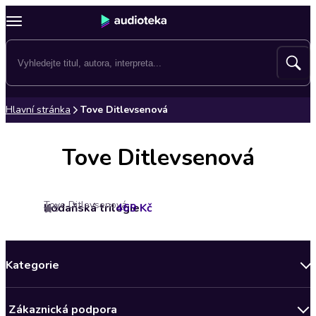
Hlavní stránka
Tove Ditlevsenová
Tove Ditlevsenová
Tove Ditlevsenová
Kodaňská trilogie
469 Kč
5
Kategorie
Novinky
Zákaznická podpora