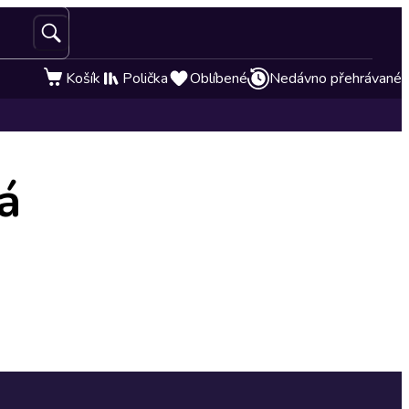
Košík
Polička
Oblíbené
Nedávno přehrávané
á