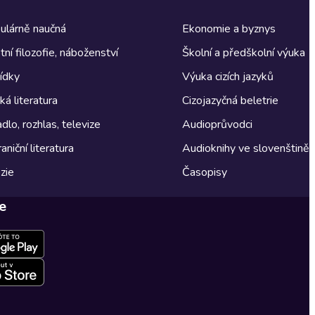
ulárně naučná
Ekonomie a byznys
tní filozofie, náboženství
Školní a předškolní výuka
ídky
Výuka cizích jazyků
á literatura
Cizojazyčná beletrie
dlo, rozhlas, televize
Audioprůvodci
aniční literatura
Audioknihy ve slovenštině
zie
Časopisy
e