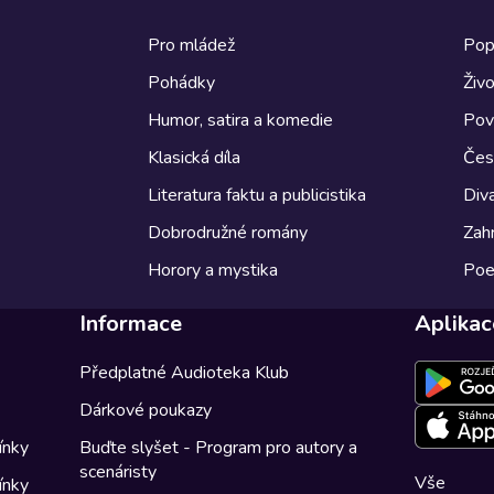
Pro mládež
Pop
Pohádky
Živo
Humor, satira a komedie
Pov
Klasická díla
Česk
Literatura faktu a publicistika
Diva
Dobrodružné romány
Zahr
Horory a mystika
Poe
Informace
Aplikac
Předplatné Audioteka Klub
Dárkové poukazy
ínky
Buďte slyšet - Program pro autory a
scenáristy
Vše
ínky