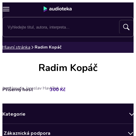
Hlavní stránka
Radim Kopáč
Radim Kopáč
Jan Neruda, Jaroslav Havlíček, Jindřich Štyrský, Josef Havlík, Karel Alois Vinařický, Ladislav Klíma, Maryša B. Šárecká, Otakar Batlička, Petr Stančík, Radim Kopáč, Viktor Dyk
Příšerný host
300 Kč
Kategorie
Novinky
Zákaznická podpora