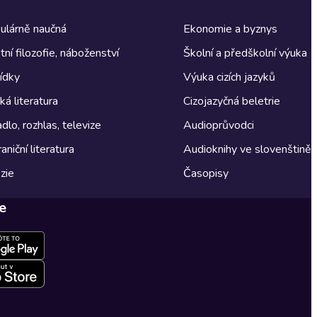
ulárně naučná
Ekonomie a byznys
tní filozofie, náboženství
Školní a předškolní výuka
ídky
Výuka cizích jazyků
á literatura
Cizojazyčná beletrie
dlo, rozhlas, televize
Audioprůvodci
aniční literatura
Audioknihy ve slovenštině
zie
Časopisy
e