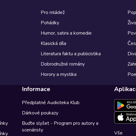
Pro mládež
Pop
Pohádky
Živo
Humor, satira a komedie
Pov
Klasická díla
Česk
Literatura faktu a publicistika
Diva
Dobrodružné romány
Zahr
Horory a mystika
Poe
Informace
Aplikac
Předplatné Audioteka Klub
Dárkové poukazy
ínky
Buďte slyšet - Program pro autory a
scenáristy
Vše
ínky