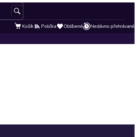
Košík
Polička
Oblíbené
Nedávno přehrávané