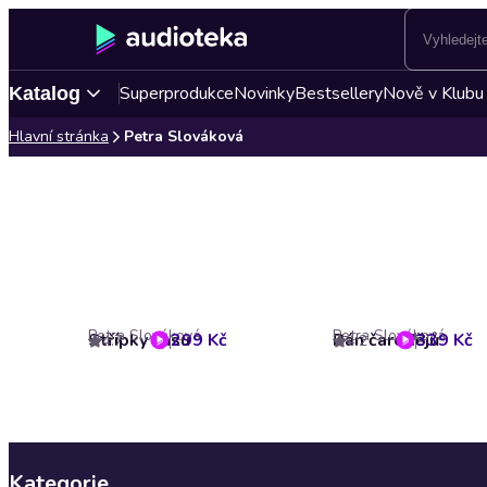
Superprodukce
Novinky
Bestsellery
Nově v Klubu
Katalog
Hlavní stránka
Petra Slováková
Petra Slováková
Petra Slováková
Střípky času
299 Kč
Pán čarodějů
339 Kč
4.7
4.2
Kategorie