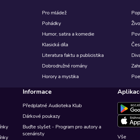
Pro mládež
Pop
Pohádky
Živo
Humor, satira a komedie
Pov
Klasická díla
Česk
Literatura faktu a publicistika
Diva
Dobrodružné romány
Zahr
Horory a mystika
Poe
Informace
Aplikac
Předplatné Audioteka Klub
Dárkové poukazy
ínky
Buďte slyšet - Program pro autory a
scenáristy
Vše
ínky