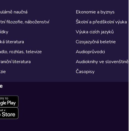
ulárně naučná
Ekonomie a byznys
tní filozofie, náboženství
Školní a předškolní výuka
ídky
Výuka cizích jazyků
á literatura
Cizojazyčná beletrie
dlo, rozhlas, televize
Audioprůvodci
aniční literatura
Audioknihy ve slovenštině
zie
Časopisy
e