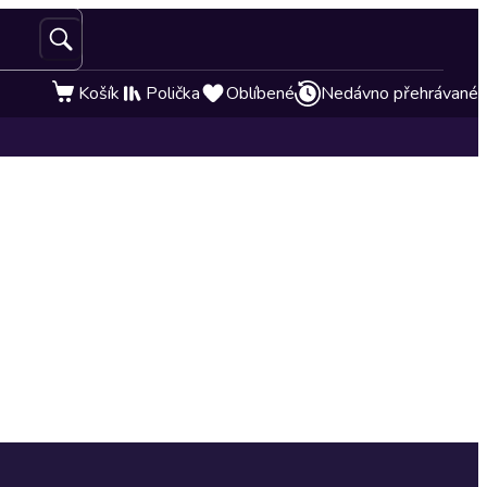
Košík
Polička
Oblíbené
Nedávno přehrávané