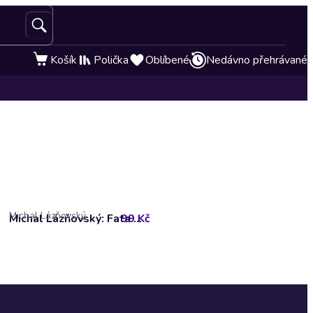
Košík
Polička
Oblíbené
Nedávno přehrávané
Michal Lázňovský
99 Kč
Michal Lázňovský: Fata Morgana