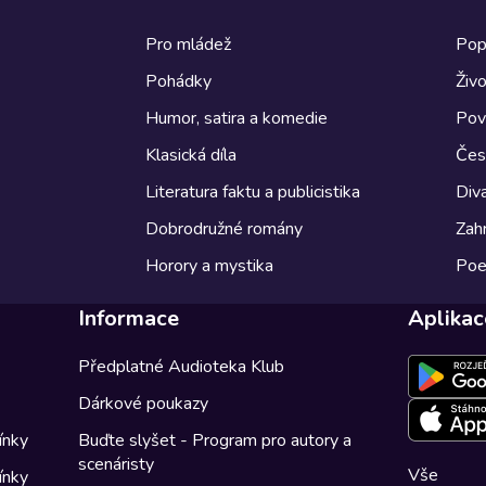
Pro mládež
Pop
Pohádky
Živo
Humor, satira a komedie
Pov
Klasická díla
Česk
Literatura faktu a publicistika
Diva
Dobrodružné romány
Zahr
Horory a mystika
Poe
Informace
Aplikac
Předplatné Audioteka Klub
Dárkové poukazy
ínky
Buďte slyšet - Program pro autory a
scenáristy
Vše
ínky