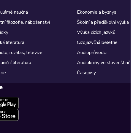
ulárně naučná
Ekonomie a byznys
tní filozofie, náboženství
Školní a předškolní výuka
ídky
Výuka cizích jazyků
á literatura
Cizojazyčná beletrie
dlo, rozhlas, televize
Audioprůvodci
aniční literatura
Audioknihy ve slovenštině
zie
Časopisy
e