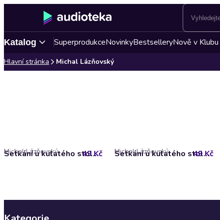
Superprodukce
Novinky
Bestsellery
Nově v Klubu
Katalog
Hlavní stránka
Michal Lázňovský
Michal Lázňovský
Michal Lázňovský
49 Kč
Setkání u kulatého stolku I
49 Kč
Setkání u kulatého stolku III
Kategorie