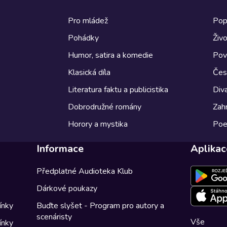
Pro mládež
Pop
Pohádky
Živo
Humor, satira a komedie
Pov
Klasická díla
Česk
Literatura faktu a publicistika
Diva
Dobrodružné romány
Zahr
Horory a mystika
Poe
Informace
Aplikac
Předplatné Audioteka Klub
Dárkové poukazy
ínky
Buďte slyšet - Program pro autory a
scenáristy
Vše
ínky