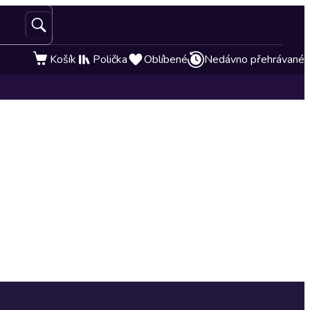
Košík
Polička
Oblíbené
Nedávno přehrávané