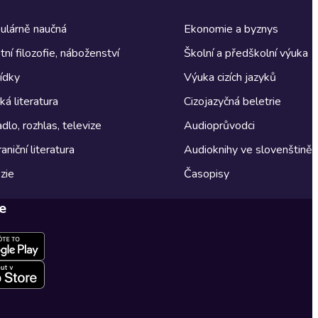
ulárně naučná
Ekonomie a byznys
tní filozofie, náboženství
Školní a předškolní výuka
ídky
Výuka cizích jazyků
á literatura
Cizojazyčná beletrie
dlo, rozhlas, televize
Audioprůvodci
aniční literatura
Audioknihy ve slovenštině
zie
Časopisy
e