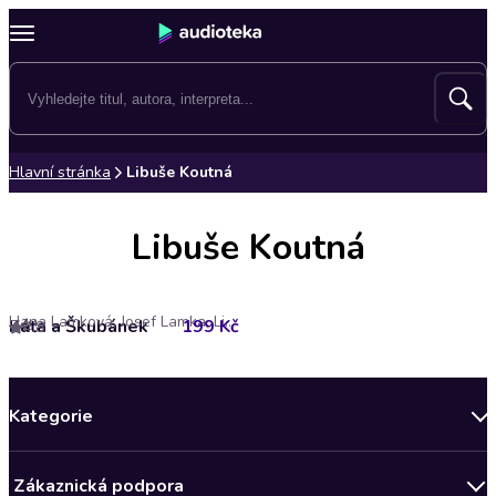
Hlavní stránka
Libuše Koutná
Libuše Koutná
Hana Lamková, Josef Lamka, Libuše Koutná
Káťa a Škubánek
199 Kč
4.8
Kategorie
Novinky
Zákaznická podpora