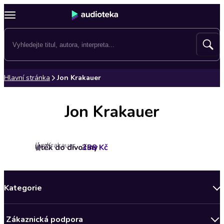
Hlavní stránka
Jon Krakauer
Jon Krakauer
Jon Krakauer
Útěk do divočiny
388 Kč
4.7
Kategorie
Novinky
Zákaznická podpora