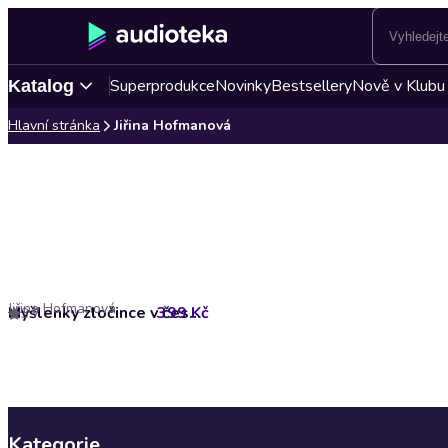
Superprodukce
Novinky
Bestsellery
Nově v Klubu
Katalog
Hlavní stránka
Jiřina Hofmanová
Jiřina Hofmanová
399 Kč
Myšlenky zločince v české kotlině
3.7
Kategorie