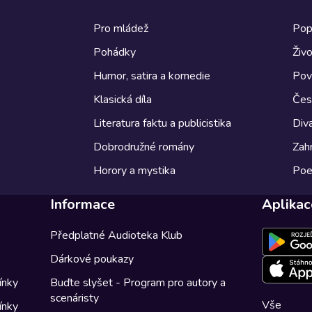
Pro mládež
Pop
Pohádky
Živo
Humor, satira a komedie
Pov
Klasická díla
Česk
Literatura faktu a publicistika
Diva
Dobrodružné romány
Zahr
Horory a mystika
Poe
Informace
Aplikac
Předplatné Audioteka Klub
Dárkové poukazy
ínky
Buďte slyšet - Program pro autory a
scenáristy
Vše
ínky