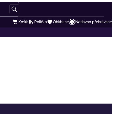
Košík
Polička
Oblíbené
Nedávno přehrávané