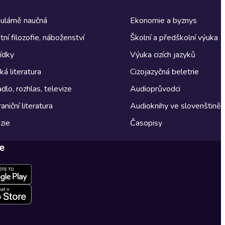
ulárně naučná
Ekonomie a byznys
tní filozofie, náboženství
Školní a předškolní výuka
ídky
Výuka cizích jazyků
á literatura
Cizojazyčná beletrie
dlo, rozhlas, televize
Audioprůvodci
aniční literatura
Audioknihy ve slovenštině
zie
Časopisy
e