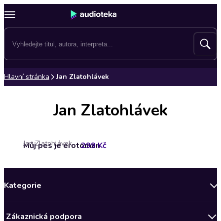
Hlavní stránka
Jan Zlatohlávek
Jan Zlatohlávek
Jan Zlatohlávek
Můj pes je erotoman
299 Kč
Kategorie
Novinky
Zákaznická podpora