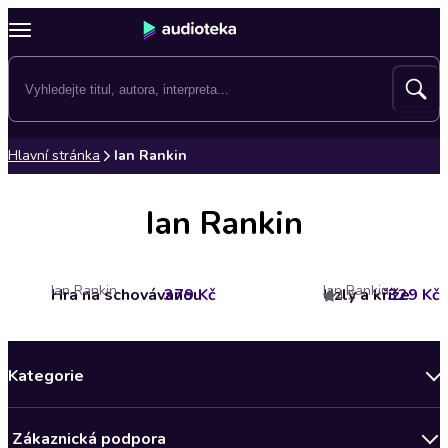
Hlavní stránka
Ian Rankin
Ian Rankin
Ian Rankin
Ian Rankin
Hra na schovávanou
379 Kč
Uzly a kříže
329 Kč
4.5
Kategorie
Novinky
Zákaznická podpora