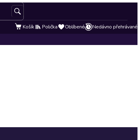
Košík
Polička
Oblíbené
Nedávno přehrávané