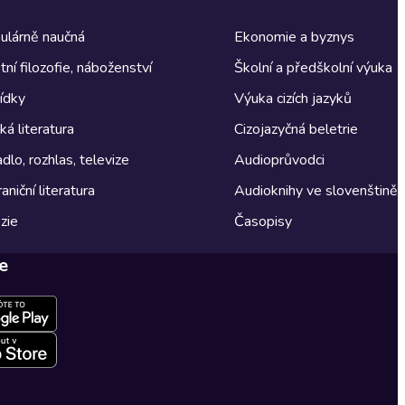
ulárně naučná
Ekonomie a byznys
tní filozofie, náboženství
Školní a předškolní výuka
ídky
Výuka cizích jazyků
á literatura
Cizojazyčná beletrie
dlo, rozhlas, televize
Audioprůvodci
aniční literatura
Audioknihy ve slovenštině
zie
Časopisy
e