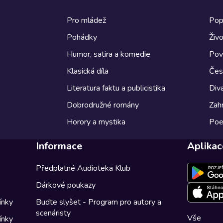
Pro mládež
Pop
Pohádky
Živo
Humor, satira a komedie
Pov
Klasická díla
Česk
Literatura faktu a publicistika
Diva
Dobrodružné romány
Zahr
Horory a mystika
Poe
Informace
Aplikac
Předplatné Audioteka Klub
Dárkové poukazy
ínky
Buďte slyšet - Program pro autory a
scenáristy
Vše
ínky