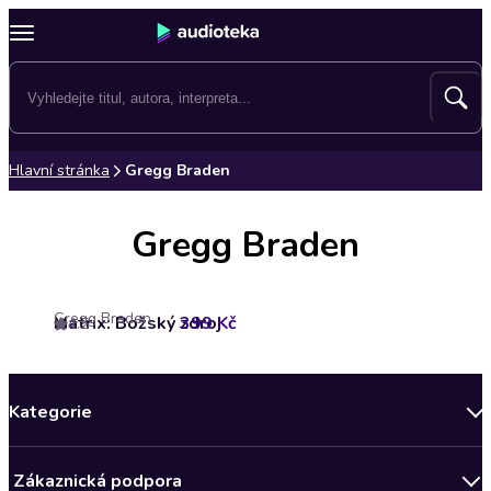
Hlavní stránka
Gregg Braden
Gregg Braden
Gregg Braden
Matrix: Božský zdroj
399 Kč
4.5
Kategorie
Novinky
Zákaznická podpora