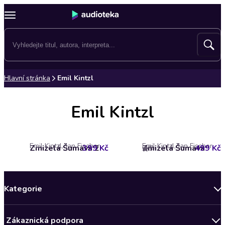
Hlavní stránka
Emil Kintzl
Emil Kintzl
Emil Kintzl, Jan Fischer
Emil Kintzl, Jan Fischer
Zmizelá Šumava 2
399 Kč
Zmizelá Šumava
499 Kč
5
Kategorie
Novinky
Zákaznická podpora