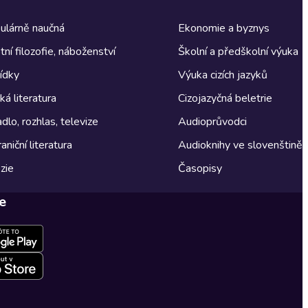
ulárně naučná
Ekonomie a byznys
tní filozofie, náboženství
Školní a předškolní výuka
ídky
Výuka cizích jazyků
á literatura
Cizojazyčná beletrie
dlo, rozhlas, televize
Audioprůvodci
aniční literatura
Audioknihy ve slovenštině
zie
Časopisy
e