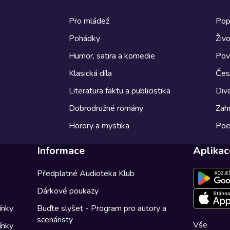
Pro mládež
Pop
Pohádky
Živo
Humor, satira a komedie
Pov
Klasická díla
Česk
Literatura faktu a publicistika
Diva
Dobrodružné romány
Zahr
Horory a mystika
Poe
Informace
Aplikac
Předplatné Audioteka Klub
Dárkové poukazy
ínky
Buďte slyšet - Program pro autory a
scenáristy
Vše
ínky