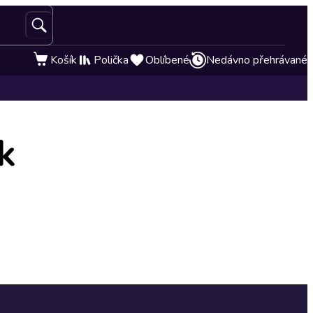
Košík
Polička
Oblíbené
Nedávno přehrávané
k