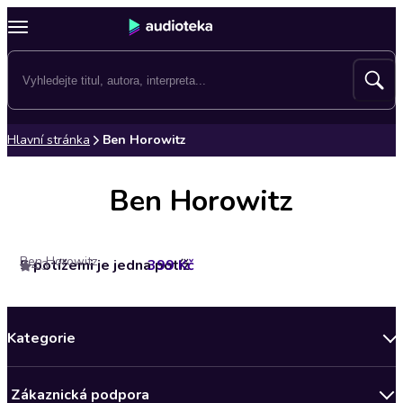
Hlavní stránka
Ben Horowitz
Ben Horowitz
Ben Horowitz
S potížemi je jedna potíž
399 Kč
4.3
Kategorie
Novinky
Zákaznická podpora