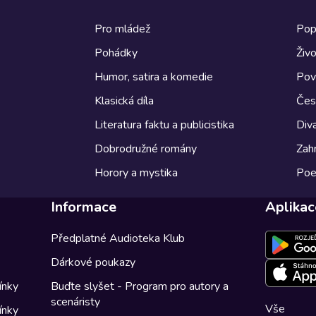
Pro mládež
Pop
Pohádky
Živo
Humor, satira a komedie
Pov
Klasická díla
Česk
Literatura faktu a publicistika
Diva
Dobrodružné romány
Zahr
Horory a mystika
Poe
Informace
Aplikac
Předplatné Audioteka Klub
Dárkové poukazy
ínky
Buďte slyšet - Program pro autory a
scenáristy
Vše
ínky