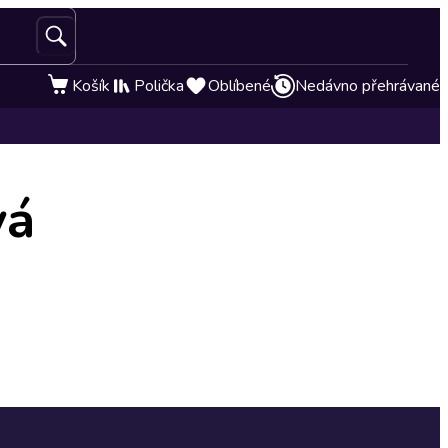
Košík
Polička
Oblíbené
Nedávno přehrávané
vá