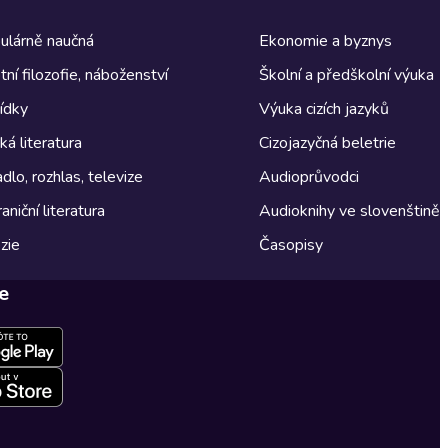
ulárně naučná
Ekonomie a byznys
tní filozofie, náboženství
Školní a předškolní výuka
ídky
Výuka cizích jazyků
á literatura
Cizojazyčná beletrie
dlo, rozhlas, televize
Audioprůvodci
aniční literatura
Audioknihy ve slovenštině
zie
Časopisy
e