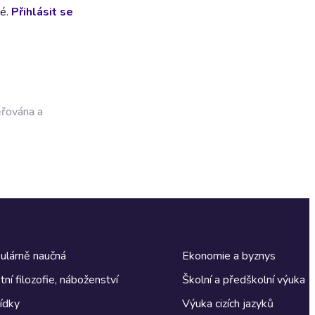
lé.
Přihlásit se
ěřována a
ulárně naučná
Ekonomie a byznys
tní filozofie, náboženství
Školní a předškolní výuka
ídky
Výuka cizích jazyků