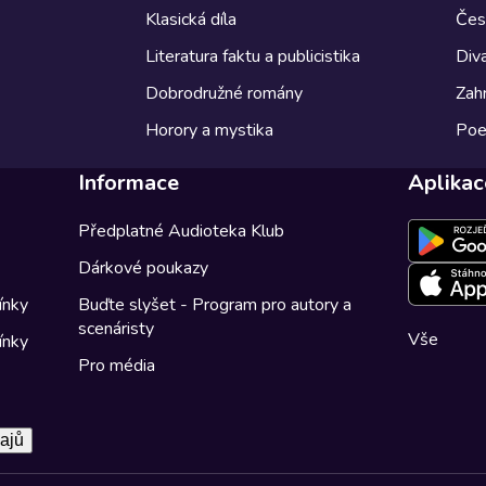
Klasická díla
Česk
Literatura faktu a publicistika
Diva
Dobrodružné romány
Zahr
Horory a mystika
Poe
Informace
Aplikac
Předplatné Audioteka Klub
Dárkové poukazy
ínky
Buďte slyšet - Program pro autory a
scenáristy
Vše
ínky
Pro média
ajů