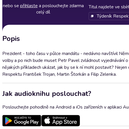
nebo se
přihlaste
a poslouchejte zdarma
Titul najdete ve sbí
celý díl
Týdeník Respek
Popis
Prezident - toho času v půlce mandátu - nedávno navštívil Něme
volby a po nich bude muset Petr Pavel zvládnout vyjednávání o př
nějakých příkladech ukázat, jak by se k ní mohl postavit? Neje
Respektu František Trojan, Martin Štorkán a Filip Zelenka.
Jak audioknihu poslouchat?
Poslouchejte pohodlně na Android a iOs zařízeních v aplikaci A