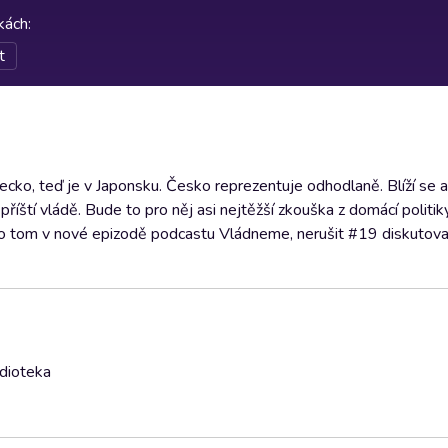
rkách
:
t
cko, teď je v Japonsku. Česko reprezentuje odhodlaně. Blíží se a
íští vládě. Bude to pro něj asi nejtěžší zkouška z domácí politik
n o tom v nové epizodě podcastu Vládneme, nerušit #19 diskutoval
udioteka