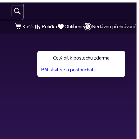
Košík
Polička
Oblíbené
Nedávno přehrávané
Celý díl k poslechu zdarma
Přihlásit se a poslouchat