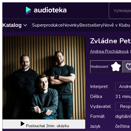
Superprodukce
Novinky
Bestsellery
Nově v Klubu
Katalog
Zvládne Pet
Andrea Procházková
,
Hodnocení
Interpret
Andre
Délka
31 min
Vydavatel
Respe
Formát
digitální
Jazyk
čeština
Poslouchat
2min. ukázku