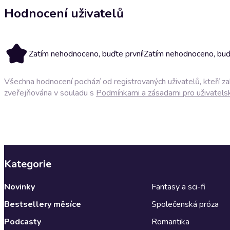
Hodnocení uživatelů
Zatím nehodnoceno, buďte první!
Zatím nehodnoceno, buďt
Všechna hodnocení pochází od registrovaných uživatelů, kteří z
zveřejňována v souladu s
Podmínkami a zásadami pro uživatels
Kategorie
Novinky
Fantasy a sci-fi
Bestsellery měsíce
Společenská próza
Podcasty
Romantika