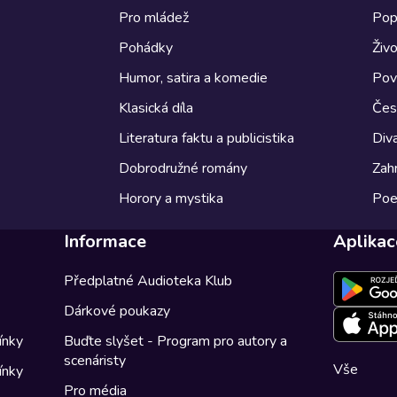
Pro mládež
Pop
Pohádky
Živo
Humor, satira a komedie
Pov
Klasická díla
Česk
Literatura faktu a publicistika
Diva
Dobrodružné romány
Zahr
Horory a mystika
Poe
Informace
Aplikac
Předplatné Audioteka Klub
Dárkové poukazy
ínky
Buďte slyšet - Program pro autory a
scenáristy
Vše
ínky
Pro média