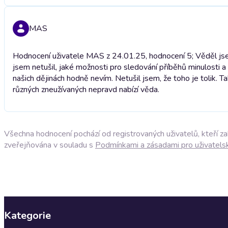
MAS
Hodnocení uživatele MAS z 24.01.25, hodnocení 5; Věděl jsem,
jsem netušil, jaké možnosti pro sledování příběhů minulosti a
našich dějinách hodně nevím. Netušil jsem, že toho je tolik. T
různých zneužívaných nepravd nabízí věda.
Všechna hodnocení pochází od registrovaných uživatelů, kteří z
zveřejňována v souladu s
Podmínkami a zásadami pro uživatels
Kategorie