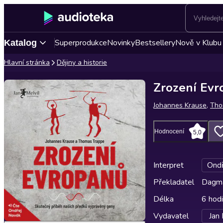
Superprodukce
Novinky
Bestsellery
Nově v Klubu
Katalog
Hlavní stránka
Dějiny a historie
Zrození Evr
Johannes Krause
,
Tho
Hodnocení
5,0
Interpret
Ondř
Překladatel
Dagm
Délka
6 hod
Vydavatel
Jan 