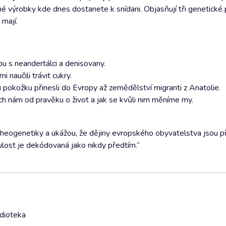
čné výrobky kde dnes dostanete k snídani. Objasňují tři genetické 
 mají.
u s neandertálci a denisovany.
 naučili trávit cukry.
u pokožku přinesli do Evropy až zemědělství migranti z Anatolie.
cích nám od pravěku o život a jak se kvůli nim měníme my.
cheogenetiky a ukážou, že dějiny evropského obyvatelstva jsou 
ulost je dekódovaná jako nikdy předtím.“
udioteka