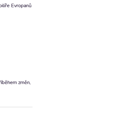
pilíře Evropanů
příběhem změn,