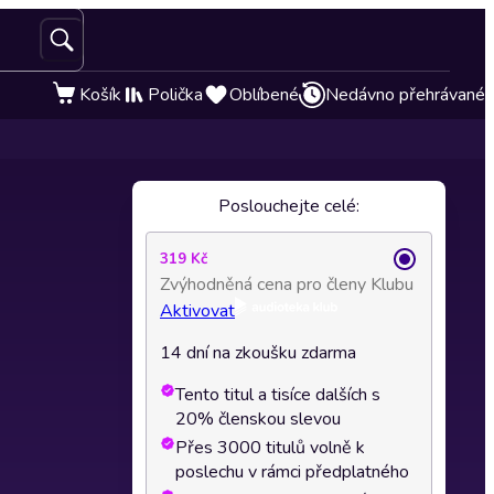
Košík
Polička
Oblíbené
Nedávno přehrávané
Poslouchejte celé:
319 Kč
Zvýhodněná cena pro členy Klubu
Aktivovat
14 dní na zkoušku zdarma
Tento titul a tisíce dalších s
20% členskou slevou
Přes 3000 titulů volně k
poslechu v rámci předplatného