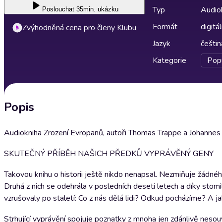
Typ
Audio
Poslouchat
35min. ukázku
Formát
digitál
Zvýhodněná cena pro členy Klubu
Jazyk
češtin
Kategorie
Pop
Popis
Audiokniha Zrození Evropanů, autoři Thomas Trappe a Johannes
SKUTEČNÝ PŘÍBĚH NAŠICH PŘEDKŮ VYPRÁVĚNÝ GENY
Takovou knihu o historii ještě nikdo nenapsal. Nezmiňuje žádnéh
Druhá z nich se odehrála v posledních deseti letech a díky sto
vzrušovaly po staletí: Co z nás dělá lidi? Odkud pocházíme? A ja
Strhující vyprávění spojuje poznatky z mnoha jen zdánlivě nesouv