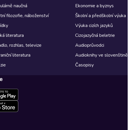
ulárně naučná
Ekonomie a byznys
tní filozofie, náboženství
Školní a předškolní výuka
ídky
Výuka cizích jazyků
á literatura
Cizojazyčná beletrie
dlo, rozhlas, televize
Audioprůvodci
aniční literatura
Audioknihy ve slovenštině
zie
Časopisy
e