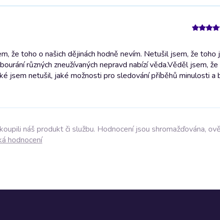
 že toho o našich dějinách hodně nevím. Netušil jsem, že toho je
 bourání různých zneužívaných nepravd nabízí věda.
Věděl jsem, že
aké jsem netušil, jaké možnosti pro sledování příběhů minulosti a 
akoupili náš produkt či službu. Hodnocení jsou shromažďována, ov
ká hodnocení