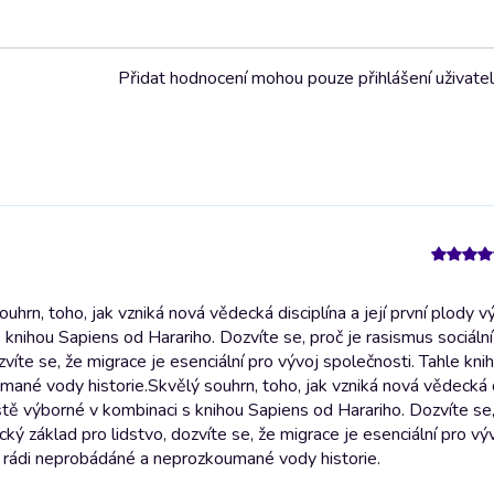
Přidat hodnocení mohou pouze přihlášení uživate
hrn, toho, jak vzniká nová vědecká disciplína a její první plody 
 knihou Sapiens od Harariho. Dozvíte se, proč je rasismus sociální
víte se, že migrace je esenciální pro vývoj společnosti. Tahle knih
umané vody historie.
Skvělý souhrn, toho, jak vzniká nová vědecká d
áště výborné v kombinaci s knihou Sapiens od Harariho. Dozvíte se,
cký základ pro lidstvo, dozvíte se, že migrace je esenciální pro vý
mají rádi neprobádáné a neprozkoumané vody historie.