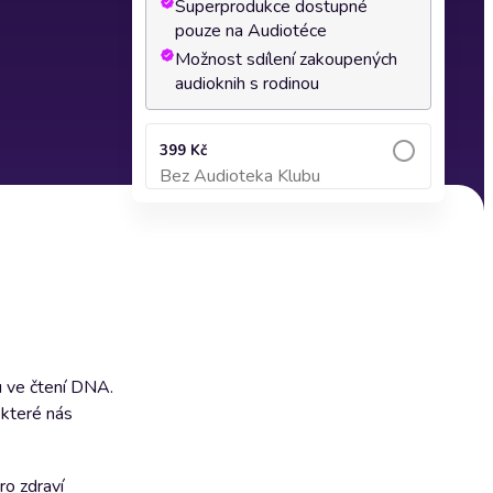
Superprodukce dostupné
pouze na Audiotéce
Možnost sdílení zakoupených
audioknih s rodinou
399 Kč
Bez Audioteka Klubu
Přidat do košíku
u ve čtení DNA.
 které nás
ro zdraví