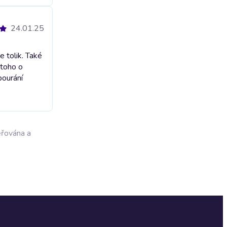
24.01.25
 tolik. Také
 toho o
bourání
ěřována a