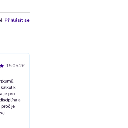
lé.
Přihlásit se
15.05.26
výzkumů,
 kalkul k
a je pro
isciplína a
 proč je
voj