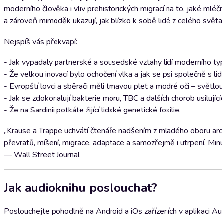
moderního člověka i vliv prehistorických migrací na to, jaké mlé
a zároveň mimoděk ukazují, jak blízko k sobě lidé z celého světa
Nejspíš vás překvapí:
- Jak vypadaly partnerské a sousedské vztahy lidí moderního typ
- Že velkou inovací bylo ochočení vlka a jak se psi společně s lidmi
- Evropští lovci a sběrači měli tmavou pleť a modré oči – světlo
- Jak se zdokonalují bakterie moru, TBC a dalších chorob usilují
- Že na Sardinii potkáte žijící lidské genetické fosilie.
„Krause a Trappe uchvátí čtenáře nadšením z mladého oboru ar
převratů, míšení, migrace, adaptace a samozřejmě i utrpení. Min
— Wall Street Journal
Jak audioknihu poslouchat?
Poslouchejte pohodlně na Android a iOs zařízeních v aplikaci A