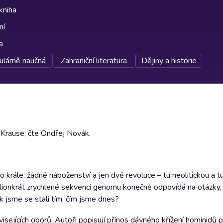
kniha
ní
a
ulárně naučná
Zahraniční literatura
Dějiny a historie
 Krause, čte Ondřej Novák.
o krále, žádné náboženství a jen dvě revoluce – tu neolitickou a t
milionkrát zrychlené sekvenci genomu konečně odpovídá na otázky,
k jsme se stali tím, čím jsme dnes?
isejících oborů. Autoři popisují přínos dávného křížení hominidů p