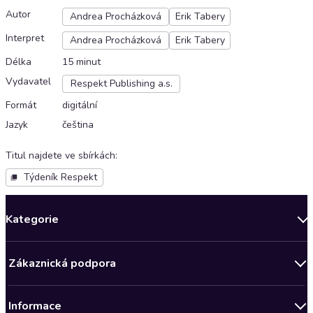
Autor
Andrea Procházková
Erik Tabery
Interpret
Andrea Procházková
Erik Tabery
Délka
15 minut
Vydavatel
Respekt Publishing a.s.
Formát
digitální
Jazyk
čeština
Titul najdete ve sbírkách
:
Týdeník Respekt
Kategorie
Novinky
Zákaznická podpora
Bestsellery měsíce
Obchodní podmínky
Podcasty
Informace