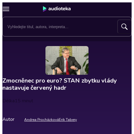
Zmocněnec pro euro? STAN zbytku vlády
nastavuje červený hadr
Délka
15 minut
Autor
Andrea Procházková
Erik Tabery