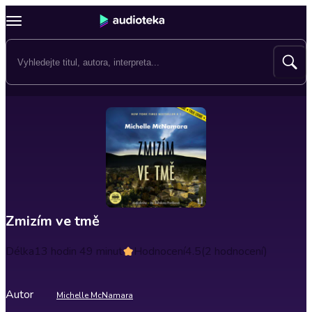
Zmizím ve tmě
Délka
13 hodin 49 minut
Hodnocení
4.5
(2 hodnocení)
Autor
Michelle McNamara