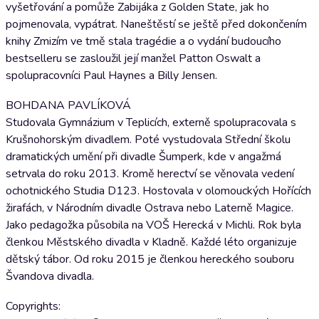
vyšetřování a pomůže Zabijáka z Golden State, jak ho
pojmenovala, vypátrat. Naneštěstí se ještě před dokončením
knihy Zmizím ve tmě stala tragédie a o vydání budoucího
bestselleru se zasloužil její manžel Patton Oswalt a
spolupracovníci Paul Haynes a Billy Jensen.
BOHDANA PAVLÍKOVÁ
Studovala Gymnázium v Teplicích, externě spolupracovala s
Krušnohorským divadlem. Poté vystudovala Střední školu
dramatických umění při divadle Šumperk, kde v angažmá
setrvala do roku 2013. Kromě herectví se věnovala vedení
ochotnického Studia D123. Hostovala v olomouckých Hořících
žirafách, v Národním divadle Ostrava nebo Laterně Magice.
Jako pedagožka působila na VOŠ Herecká v Michli. Rok byla
členkou Městského divadla v Kladně. Každé léto organizuje
dětský tábor. Od roku 2015 je členkou hereckého souboru
Švandova divadla.
Copyrights: