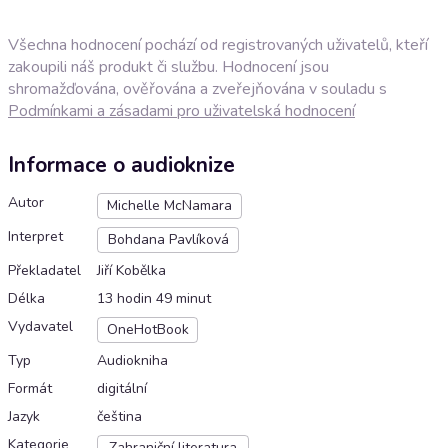
Všechna hodnocení pochází od registrovaných uživatelů, kteří
zakoupili náš produkt či službu. Hodnocení jsou
shromažďována, ověřována a zveřejňována v souladu s
Podmínkami a zásadami pro uživatelská hodnocení
Informace o audioknize
Autor
Michelle McNamara
Interpret
Bohdana Pavlíková
Překladatel
Jiří Kobělka
Délka
13 hodin 49 minut
Vydavatel
OneHotBook
Typ
Audiokniha
Formát
digitální
Jazyk
čeština
Kategorie
Zahraniční literatura