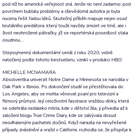
pod níž ho americká veřejnost zná. Jenže nic není zadarmo: pod
povrchem bublaly problémy a cílevědomá autorka je byla
nucena řešit řadou léků. Skutečný příběh mapuje nejen osud
brutálního predátora, který toužil navždy zmizet ve tmě, ale i
život neohrožené pátračky, jíž se reportérská posedlost stala
osudnou…
Stejnojmenný dokumentární seriál z roku 2020, volně
natočený podle tohoto bestselleru, vznikl v produkci HBO.
MICHELLE MCNAMARA
Absolventka univerzit Notre Dame a Minnesota se narodila v
Oak Park v Illinois. Po dokončení studií se přestěhovala do
Los Angeles, aby se mohla věnovat psaní pro televizní a
filmový průmysl. Její celoživotní fascinace vraždou dívky, která
se odehrála nedaleko místa, kde v dětství žila, ji přivedla až k
založení blogu True Crime Diary, kde se zabývala dosud
neodhalenými pachateli zločinů. Když narazila na nevyřešené
případy znásilnění a vražd v Californii, rozhodla se, že přispěje k