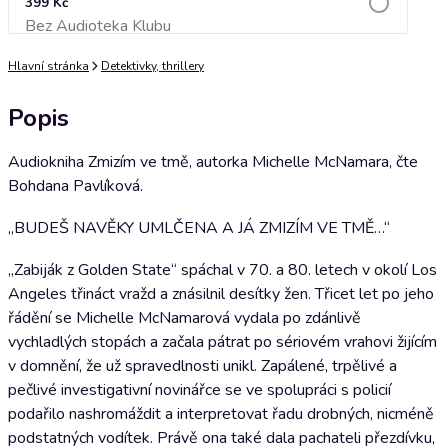
399 Kč
Bez Audioteka Klubu
Přidat do košíku
Hlavní stránka
Detektivky, thrillery
Popis
Audiokniha Zmizím ve tmě, autorka Michelle McNamara, čte
Bohdana Pavlíková.
„BUDEŠ NAVĚKY UMLČENA A JÁ ZMIZÍM VE TMĚ…“
„Zabiják z Golden State“ spáchal v 70. a 80. letech v okolí Los
Angeles třináct vražd a znásilnil desítky žen. Třicet let po jeho
řádění se Michelle McNamarová vydala po zdánlivě
vychladlých stopách a začala pátrat po sériovém vrahovi žijícím
v domnění, že už spravedlnosti unikl. Zapálené, trpělivé a
pečlivé investigativní novinářce se ve spolupráci s policií
podařilo nashromáždit a interpretovat řadu drobných, nicméně
podstatných vodítek. Právě ona také dala pachateli přezdívku,