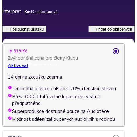
Interpret
Kristýna Kociánová
Poslouchat ukázku
Přidat do oblíbených
319 Kč
Zvýhodněná cena pro členy Klubu
Aktivovat
14 dní na zkoušku zdarma
Tento titul a tisíce dalších s 20% členskou slevou
Přes 3000 titulů volně k poslechu v rámci
předplatného
Superprodukce dostupné pouze na Audiotéce
Možnost sdílení zakoupených audioknih s rodinou