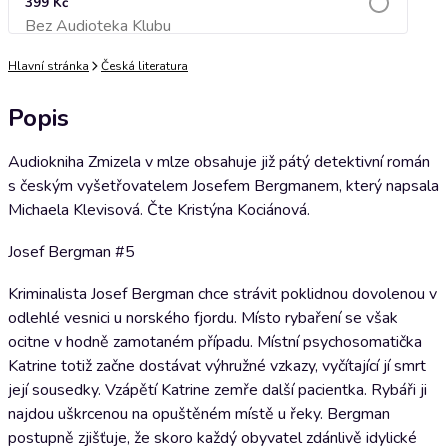
399 Kč
Bez Audioteka Klubu
Přidat do košíku
Hlavní stránka
Česká literatura
Popis
Audiokniha Zmizela v mlze obsahuje již pátý detektivní román
s českým vyšetřovatelem Josefem Bergmanem, který napsala
Michaela Klevisová. Čte Kristýna Kociánová.
Josef Bergman #5
Kriminalista Josef Bergman chce strávit poklidnou dovolenou v
odlehlé vesnici u norského fjordu. Místo rybaření se však
ocitne v hodně zamotaném případu. Místní psychosomatička
Katrine totiž začne dostávat výhružné vzkazy, vyčítající jí smrt
její sousedky. Vzápětí Katrine zemře další pacientka. Rybáři ji
najdou uškrcenou na opuštěném místě u řeky. Bergman
postupně zjišťuje, že skoro každý obyvatel zdánlivě idylické