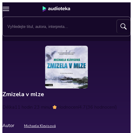
Zmizela v mlze
Délka
11 hodin 23 minut
Hodnocení
4.7
(36 hodnocení)
Autor
Michaela Klevisová