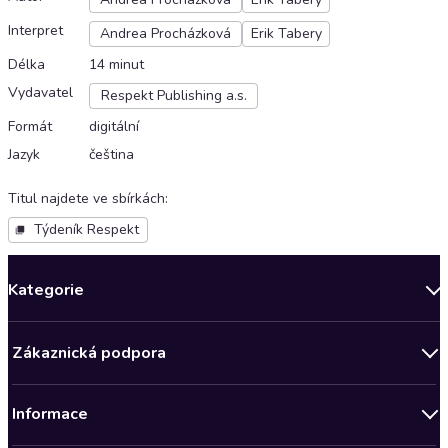
Interpret
Andrea Procházková
Erik Tabery
Délka
14 minut
Vydavatel
Respekt Publishing a.s.
Formát
digitální
Jazyk
čeština
Titul najdete ve sbírkách
:
Týdeník Respekt
Kategorie
Novinky
Zákaznická podpora
Bestsellery měsíce
Obchodní podmínky
Podcasty
Informace
Zásady ochrany osobních údajů
AKCE