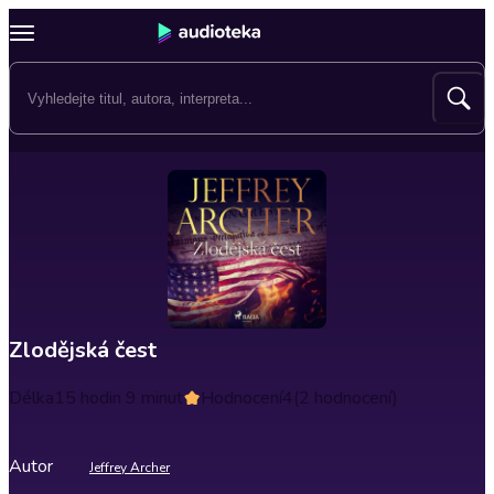
Zlodějská čest
Délka
15 hodin 9 minut
Hodnocení
4
(2 hodnocení)
Autor
Jeffrey Archer