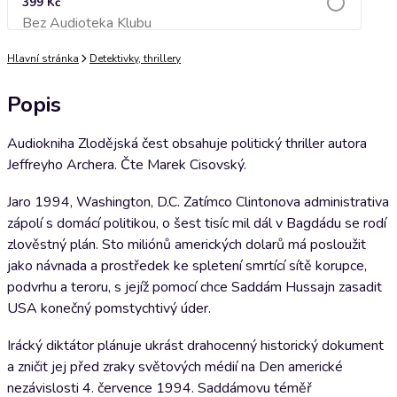
399 Kč
Bez Audioteka Klubu
Přidat do košíku
Hlavní stránka
Detektivky, thrillery
Popis
Audiokniha Zlodějská čest obsahuje politický thriller autora
Jeffreyho Archera. Čte Marek Cisovský.
Jaro 1994, Washington, D.C. Zatímco Clintonova administrativa
zápolí s domácí politikou, o šest tisíc mil dál v Bagdádu se rodí
zlověstný plán. Sto miliónů amerických dolarů má posloužit
jako návnada a prostředek ke spletení smrtící sítě korupce,
podvrhu a teroru, s jejíž pomocí chce Saddám Hussajn zasadit
USA konečný pomstychtivý úder.
Irácký diktátor plánuje ukrást drahocenný historický dokument
a zničit jej před zraky světových médií na Den americké
nezávislosti 4. července 1994. Saddámovu téměř