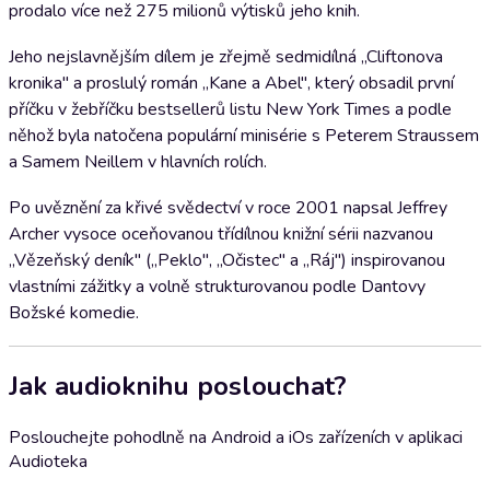
prodalo více než 275 milionů výtisků jeho knih.
Jeho nejslavnějším dílem je zřejmě sedmidílná „Cliftonova
kronika" a proslulý román „Kane a Abel", který obsadil první
příčku v žebříčku bestsellerů listu New York Times a podle
něhož byla natočena populární minisérie s Peterem Straussem
a Samem Neillem v hlavních rolích.
Po uvěznění za křivé svědectví v roce 2001 napsal Jeffrey
Archer vysoce oceňovanou třídílnou knižní sérii nazvanou
„Vězeňský deník" („Peklo", „Očistec" a „Ráj") inspirovanou
vlastními zážitky a volně strukturovanou podle Dantovy
Božské komedie.
Jak audioknihu poslouchat?
Poslouchejte pohodlně na Android a iOs zařízeních v aplikaci
Audioteka