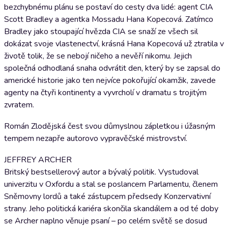
bezchybnému plánu se postaví do cesty dva lidé: agent CIA
Scott Bradley a agentka Mossadu Hana Kopecová. Zatímco
Bradley jako stoupající hvězda CIA se snaží ze všech sil
dokázat svoje vlastenectví, krásná Hana Kopecová už ztratila v
životě tolik, že se nebojí ničeho a nevěří nikomu. Jejich
společná odhodlaná snaha odvrátit den, který by se zapsal do
americké historie jako ten nejvíce pokořující okamžik, zavede
agenty na čtyři kontinenty a vyvrcholí v dramatu s trojitým
zvratem.
Román Zlodějská čest svou důmyslnou zápletkou i úžasným
tempem nezapře autorovo vypravěčské mistrovství.
JEFFREY ARCHER
Britský bestsellerový autor a bývalý politik. Vystudoval
univerzitu v Oxfordu a stal se poslancem Parlamentu, členem
Sněmovny lordů a také zástupcem předsedy Konzervativní
strany. Jeho politická kariéra skončila skandálem a od té doby
se Archer naplno věnuje psaní – po celém světě se dosud