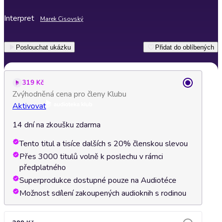
Interpret
Marek Cisovský
Poslouchat ukázku
Přidat do oblíbených
319 Kč
Zvýhodněná cena pro členy Klubu
Aktivovat
14 dní na zkoušku zdarma
Tento titul a tisíce dalších s 20% členskou slevou
Přes 3000 titulů volně k poslechu v rámci
předplatného
Superprodukce dostupné pouze na Audiotéce
Možnost sdílení zakoupených audioknih s rodinou