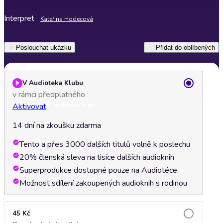
Interpret
Kateřina Hodecová
Poslouchat ukázku
Přidat do oblíbených
V Audioteka Klubu
v rámci předplatného
Aktivovat
14 dní na zkoušku zdarma
Tento a přes 3000 dalších titulů volně k poslechu
20% členská sleva na tisíce dalších audioknih
Superprodukce dostupné pouze na Audiotéce
Možnost sdílení zakoupených audioknih s rodinou
45 Kč