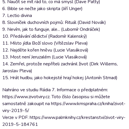
5. Naučit se mít rád to, co má smysl (Dave Patty)
6. Bible se nečte jako skripta (Jiří Unger)
7. Lectio divina
8. Slovníček duchovních pojmů: Rituál (David Novák)
9. Nevím, jak to funguje, ale... (Lubomír Ondráček)
10. Předávání dědictví (Radomír Kalenský)
11. Místo jídla Boží slovo (Vítězslav Pleva)
12. Najděte kořen hněvu (Lucie Vlasáková)
13. Most není Jeruzalém (Lucie Vlasáková)
14. Zemřel, protože nepříteli zachránil život (Dirk Willems,
Jaroslav Pleva)
15. Hrát hudbu, jako hokejisté hrají hokej (Antonín Strnad)
Nahráno ve studiu Rádia 7. Informace o předplatném:
https://www.zivotviry.cz. Toto číslo časopisu si můžete
samostatně zakoupit na https://www.kmspraha.cz/kniha/zivot-
viry-2019-5/
Verze v PDF: https://www.palmknihy.cz/krestanstvi/zivot-viry-
2019-5-184761