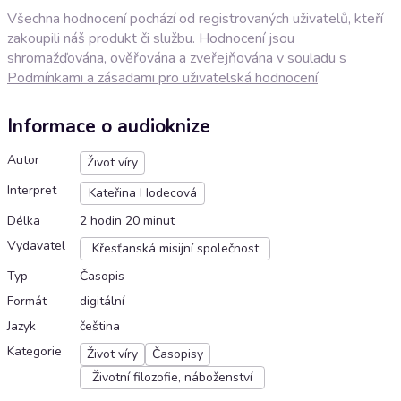
Všechna hodnocení pochází od registrovaných uživatelů, kteří
zakoupili náš produkt či službu. Hodnocení jsou
shromažďována, ověřována a zveřejňována v souladu s
Podmínkami a zásadami pro uživatelská hodnocení
Informace o audioknize
Autor
Život víry
Interpret
Kateřina Hodecová
Délka
2 hodin 20 minut
Vydavatel
Křesťanská misijní společnost
Typ
Časopis
Formát
digitální
Jazyk
čeština
Kategorie
Život víry
Časopisy
Životní filozofie, náboženství