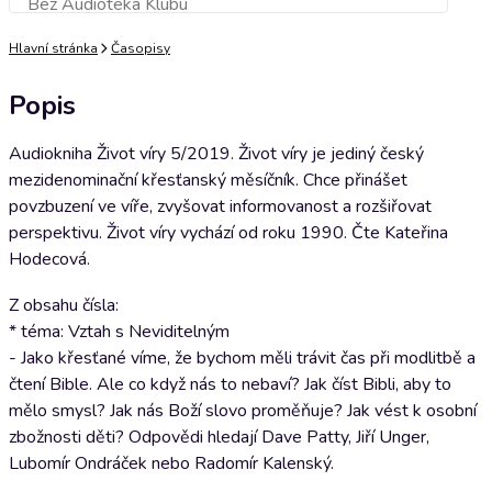
Bez Audioteka Klubu
Přidat do košíku
Hlavní stránka
Časopisy
Popis
Audiokniha Život víry 5/2019. Život víry je jediný český
mezidenominační křesťanský měsíčník. Chce přinášet
povzbuzení ve víře, zvyšovat informovanost a rozšiřovat
perspektivu. Život víry vychází od roku 1990. Čte Kateřina
Hodecová.
Z obsahu čísla:
* téma: Vztah s Neviditelným
- Jako křesťané víme, že bychom měli trávit čas při modlitbě a
čtení Bible. Ale co když nás to nebaví? Jak číst Bibli, aby to
mělo smysl? Jak nás Boží slovo proměňuje? Jak vést k osobní
zbožnosti děti? Odpovědi hledají Dave Patty, Jiří Unger,
Lubomír Ondráček nebo Radomír Kalenský.