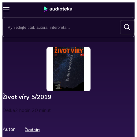
Život víry 5/2019
Délka
2 hodin 20 minut
Autor
Život víry