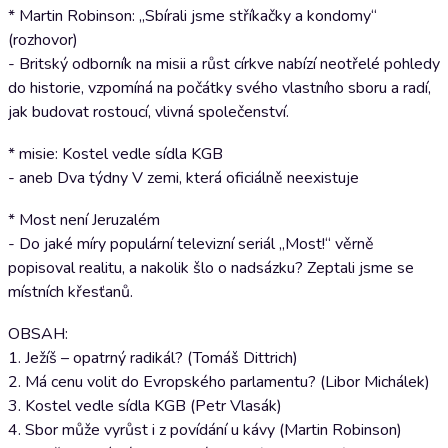
* Martin Robinson: „Sbírali jsme stříkačky a kondomy“
(rozhovor)
- Britský odborník na misii a růst církve nabízí neotřelé pohledy
do historie, vzpomíná na počátky svého vlastního sboru a radí,
jak budovat rostoucí, vlivná společenství.
* misie: Kostel vedle sídla KGB
- aneb Dva týdny V zemi, která oficiálně neexistuje
* Most není Jeruzalém
- Do jaké míry populární televizní seriál „Most!“ věrně
popisoval realitu, a nakolik šlo o nadsázku? Zeptali jsme se
místních křesťanů.
OBSAH:
1. Ježíš – opatrný radikál? (Tomáš Dittrich)
2. Má cenu volit do Evropského parlamentu? (Libor Michálek)
3. Kostel vedle sídla KGB (Petr Vlasák)
4. Sbor může vyrůst i z povídání u kávy (Martin Robinson)