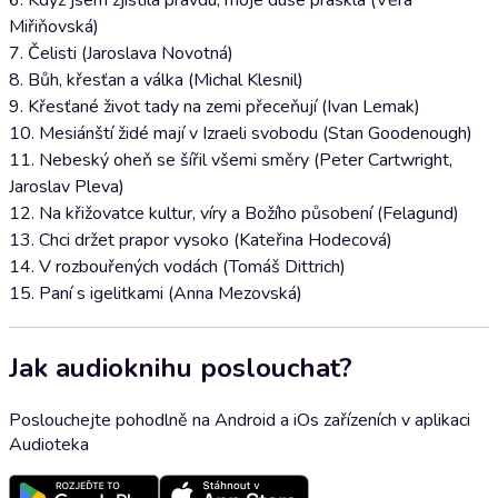
6. Když jsem zjistila pravdu, moje duše praskla (Věra
Miřiňovská)
7. Čelisti (Jaroslava Novotná)
8. Bůh, křesťan a válka (Michal Klesnil)
9. Křesťané život tady na zemi přeceňují (Ivan Lemak)
10. Mesiánští židé mají v Izraeli svobodu (Stan Goodenough)
11. Nebeský oheň se šířil všemi směry (Peter Cartwright,
Jaroslav Pleva)
12. Na křižovatce kultur, víry a Božího působení (Felagund)
13. Chci držet prapor vysoko (Kateřina Hodecová)
14. V rozbouřených vodách (Tomáš Dittrich)
15. Paní s igelitkami (Anna Mezovská)
Jak audioknihu poslouchat?
Poslouchejte pohodlně na Android a iOs zařízeních v aplikaci
Audioteka