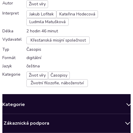
Autor
Život víry
Interpret
Jakub Lofítek
Kateřina Hodecová
Ludmila Matušková
Délka
2 hodin 46 minut
Vydavatel
Křesťanská misijní společnost
Typ
Časopis
Formát
digitální
Jazyk
čeština
Kategorie
Život víry
Časopisy
Životní filozofie, náboženství
Kategorie
Novinky
Zákaznická podpora
Bestsellery měsíce