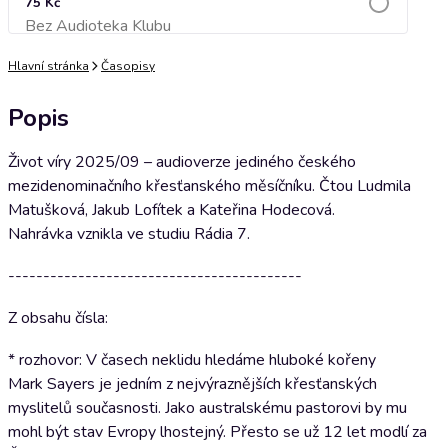
75 Kč
Bez Audioteka Klubu
Přidat do košíku
Hlavní stránka
Časopisy
Popis
Život víry 2025/09 – audioverze jediného českého
mezidenominačního křesťanského měsíčníku. Čtou Ludmila
Matušková, Jakub Lofítek a Kateřina Hodecová.
Nahrávka vznikla ve studiu Rádia 7.
------------------------------------------
Z obsahu čísla:
* rozhovor: V časech neklidu hledáme hluboké kořeny
Mark Sayers je jedním z nejvýraznějších křesťanských
myslitelů současnosti. Jako australskému pastorovi by mu
mohl být stav Evropy lhostejný. Přesto se už 12 let modlí za