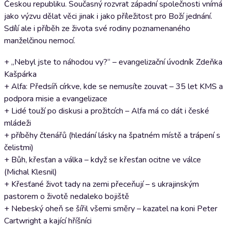
Českou republiku. Současný rozvrat západní společnosti vnímá
jako výzvu dělat věci jinak i jako příležitost pro Boží jednání.
Sdílí ale i příběh ze života své rodiny poznamenaného
manželčinou nemocí.
+ „Nebyl jste to náhodou vy?“ – evangelizační úvodník Zdeňka
Kašpárka
+ Alfa: Předsíň církve, kde se nemusíte zouvat – 35 let KMS a
podpora misie a evangelizace
+ Lidé touží po diskusi a prožitcích – Alfa má co dát i české
mládeži
+ příběhy čtenářů (hledání lásky na špatném místě a trápení s
čelistmi)
+ Bůh, křesťan a válka – když se křesťan ocitne ve válce
(Michal Klesnil)
+ Křesťané život tady na zemi přeceňují – s ukrajinským
pastorem o životě nedaleko bojiště
+ Nebeský oheň se šířil všemi směry – kazatel na koni Peter
Cartwright a kající hříšníci