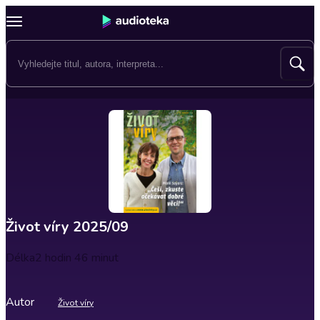
Život víry 2025/09
Délka
2 hodin 46 minut
Autor
Život víry