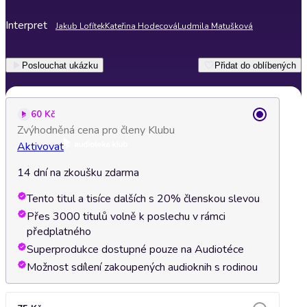
Interpret
Jakub Lofítek
Kateřina Hodecová
Ludmila Matušková
Poslouchat ukázku
Přidat do oblíbených
60 Kč
Zvýhodněná cena pro členy Klubu
Aktivovat
14 dní na zkoušku zdarma
Tento titul a tisíce dalších s 20% členskou slevou
Přes 3000 titulů volně k poslechu v rámci
předplatného
Superprodukce dostupné pouze na Audiotéce
Možnost sdílení zakoupených audioknih s rodinou