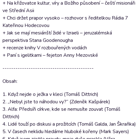
+ Na křižovatce kultur, víry a Božího působení – čeští misionáři
ve Střední Asii
+ Chci držet prapor vysoko – rozhovor s ředitelkou Rádia 7
Kateřinou Hodecovou
+ Jak se mají mesiánští židé v Izraeli – jeruzalémská
perspektiva Stana Goodenougha
+ recenze knihy V rozbouřených vodách
+ Paní s igelitkami – fejeton Anny Mezovské
------------------------------------------
Obsah:
1. Když nejde o ježka v kleci (Tomáš Dittrich)
2. „Nebyl jste to náhodou vy?“ (Zdeněk Kašpárek)
3. Alfa: Předsíň církve, kde se nemusíte zouvat (Tomáš
Dittrich)
4. Lidé touží po diskusi a prožitcích (Tomáš Galda, Jan Škraňka)
5. V časech neklidu hledáme hluboké kořeny (Mark Sayers)