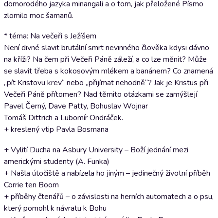
domorodého jazyka minangali a o tom, jak přeložené Písmo
zlomilo moc šamanů.
* téma: Na večeři s Ježíšem
Není divné slavit brutální smrt nevinného člověka kdysi dávno
na kříži? Na čem při Večeři Páně záleží, a co lze měnit? Může
se slavit třeba s kokosovým mlékem a banánem? Co znamená
„pít Kristovu krev“ nebo „přijímat nehodně“? Jak je Kristus při
Večeři Páně přítomen? Nad těmito otázkami se zamýšlejí
Pavel Černý, Dave Patty, Bohuslav Wojnar
Tomáš Dittrich a Lubomír Ondráček.
+ kreslený vtip Pavla Bosmana
+ Vylití Ducha na Asbury University – Boží jednání mezi
americkými studenty (A. Funka)
+ Našla útočiště a nabízela ho jiným – jedinečný životní příběh
Corrie ten Boom
+ příběhy čtenářů – o závislosti na herních automatech a o psu,
který pomohl k návratu k Bohu