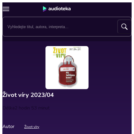
Život víry 2023/04
Délka
2 hodin 53 minut
Autor
Život víry