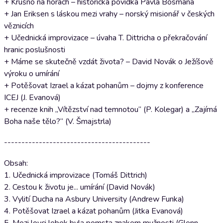
+ Krušno na horách – historická povídka Pavla Bosmana
+ Jan Eriksen s láskou mezi vrahy – norský misionář v českých
věznicích
+ Učednická improvizace – úvaha T. Dittricha o překračování
hranic poslušnosti
+ Máme se skutečně vzdát života? – David Novák o Ježíšově
výroku o umírání
+ Potěšovat Izrael a kázat pohanům – dojmy z konference
ICEJ (J. Evanová)
+ recenze knih „Vítězství nad temnotou“ (P. Kolegar) a „Zajímá
Boha naše tělo?“ (V. Šmajstrla)
------------------------------------------
Obsah:
1. Učednická improvizace (Tomáš Dittrich)
2. Cestou k životu je... umírání (David Novák)
3. Vylití Ducha na Asbury University (Andrew Funka)
4. Potěšovat Izrael a kázat pohanům (Jitka Evanová)