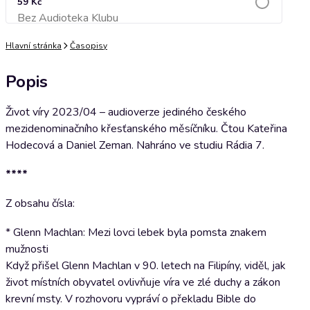
59 Kč
Bez Audioteka Klubu
Přidat do košíku
Hlavní stránka
Časopisy
Popis
Život víry 2023/04 – audioverze jediného českého
mezidenominačního křesťanského měsíčníku. Čtou Kateřina
Hodecová a Daniel Zeman. Nahráno ve studiu Rádia 7.
****
Z obsahu čísla:
* Glenn Machlan: Mezi lovci lebek byla pomsta znakem
mužnosti
Když přišel Glenn Machlan v 90. letech na Filipíny, viděl, jak
život místních obyvatel ovlivňuje víra ve zlé duchy a zákon
krevní msty. V rozhovoru vypráví o překladu Bible do