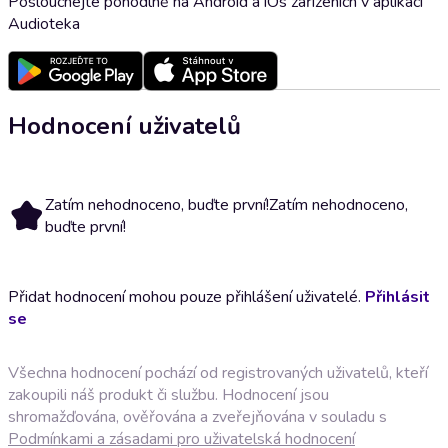
Poslouchejte pohodlně na Android a iOs zařízeních v aplikaci
Audioteka
Hodnocení uživatelů
Zatím nehodnoceno, buďte první!
Zatím nehodnoceno,
buďte první!
Přidat hodnocení mohou pouze přihlášení uživatelé.
Přihlásit
se
Všechna hodnocení pochází od registrovaných uživatelů, kteří
zakoupili náš produkt či službu. Hodnocení jsou
shromažďována, ověřována a zveřejňována v souladu s
Podmínkami a zásadami pro uživatelská hodnocení