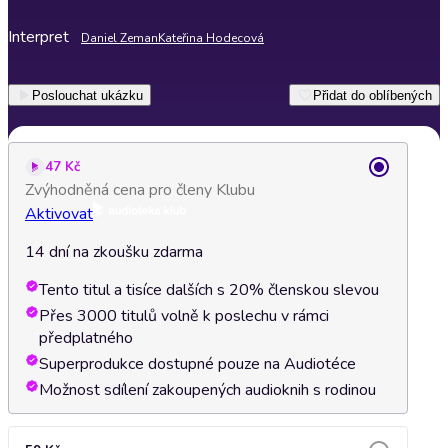
Interpret
Daniel Zeman
Kateřina Hodecová
Poslouchat ukázku
Přidat do oblíbených
47 Kč
Zvýhodněná cena pro členy Klubu
Aktivovat
14 dní na zkoušku zdarma
Tento titul a tisíce dalších s 20% členskou slevou
Přes 3000 titulů volně k poslechu v rámci
předplatného
Superprodukce dostupné pouze na Audiotéce
Možnost sdílení zakoupených audioknih s rodinou