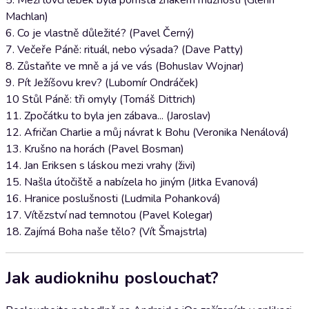
5. Mezi lovci lebek byla pomsta znakem mužnosti (Glenn
Machlan)
6. Co je vlastně důležité? (Pavel Černý)
7. Večeře Páně: rituál, nebo výsada? (Dave Patty)
8. Zůstaňte ve mně a já ve vás (Bohuslav Wojnar)
9. Pít Ježíšovu krev? (Lubomír Ondráček)
10 Stůl Páně: tři omyly (Tomáš Dittrich)
11. Zpočátku to byla jen zábava... (Jaroslav)
12. Afričan Charlie a můj návrat k Bohu (Veronika Nenálová)
13. Krušno na horách (Pavel Bosman)
14. Jan Eriksen s láskou mezi vrahy (živi)
15. Našla útočiště a nabízela ho jiným (Jitka Evanová)
16. Hranice poslušnosti (Ludmila Pohanková)
17. Vítězství nad temnotou (Pavel Kolegar)
18. Zajímá Boha naše tělo? (Vít Šmajstrla)
Jak audioknihu poslouchat?