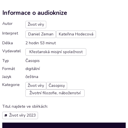
Informace o audioknize
Autor
Život víry
Interpret
Daniel Zeman
Kateřina Hodecová
Délka
2 hodin 53 minut
Vydavatel
Křesťanská misijní společnost
Typ
Časopis
Formát
digitální
Jazyk
čeština
Kategorie
Život víry
Časopisy
Životní filozofie, náboženství
Titul najdete ve sbírkách
:
Život víry 2023