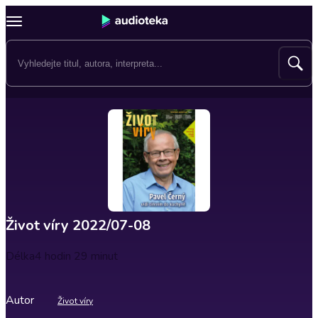
Život víry 2022/07-08
Délka
4 hodin 29 minut
Autor
Život víry