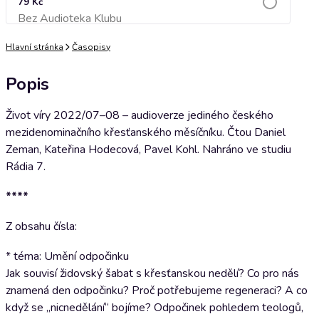
79 Kč
Bez Audioteka Klubu
Přidat do košíku
Hlavní stránka
Časopisy
Popis
Život víry 2022/07–08 – audioverze jediného českého
mezidenominačního křesťanského měsíčníku. Čtou Daniel
Zeman, Kateřina Hodecová, Pavel Kohl. Nahráno ve studiu
Rádia 7.
****
Z obsahu čísla:
* téma: Umění odpočinku
Jak souvisí židovský šabat s křesťanskou nedělí? Co pro nás
znamená den odpočinku? Proč potřebujeme regeneraci? A co
když se „nicnedělání“ bojíme? Odpočinek pohledem teologů,