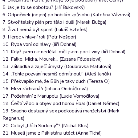
4. Snažím se mluvit, jen když to je potřeba (Pavel Černý)
5. Jak je to se sobotou? (Jiří Bukovský)
6. Odpočinek (nejen) po hobitím způsobu (Kateřina Vávrová)
7. Stvořitelský plán pro tělo i duši (Marek Bužga)
8. Život nemá být sprint (Lukáš Sztefek)
9. Herec v hlavní roli (Petr Nešpor)
10. Ryba voní od hlavy (Jiří Dohnal)
11. Když jsem nic nedělal, měl jsem pocit viny (Jiří Dohnal)
12. Falko, Micka, Mourek... (Zuzana Földesiová)
13. Základka a zaječí úmysly (Doubravka Matulová)
14. „Tohle pozvání nesmíš odmítnout!“ (Aleš Jančík)
15. Překvapilo mě, že Bůh je taky duch (Tereza O.)
16. Mezi záchranáři (Johana Ondráčková)
17. Požehnání z Mariupolu (Lucie Vomočilová)
18. Čeští vědci a objev pod horou Ébal (Daniel Němec)
19. Snadno dostupný sex podkopává manželství (Mark
Regnerus)
20. Co byl „hřích Sodomy“? (Michal Klus)
21. Museli jsme z Pákistánu utéct (Anna Tichá)