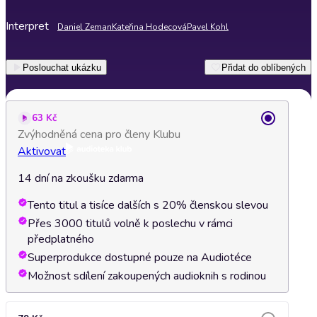
Interpret
Daniel Zeman
Kateřina Hodecová
Pavel Kohl
Poslouchat ukázku
Přidat do oblíbených
63 Kč
Zvýhodněná cena pro členy Klubu
Aktivovat
14 dní na zkoušku zdarma
Tento titul a tisíce dalších s 20% členskou slevou
Přes 3000 titulů volně k poslechu v rámci
předplatného
Superprodukce dostupné pouze na Audiotéce
Možnost sdílení zakoupených audioknih s rodinou