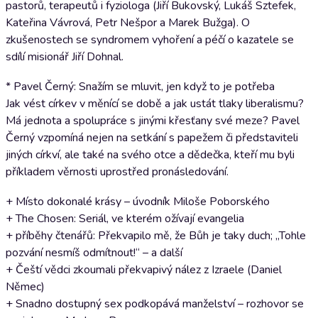
pastorů, terapeutů i fyziologa (Jiří Bukovský, Lukáš Sztefek,
Kateřina Vávrová, Petr Nešpor a Marek Bužga). O
zkušenostech se syndromem vyhoření a péčí o kazatele se
sdílí misionář Jiří Dohnal.
* Pavel Černý: Snažím se mluvit, jen když to je potřeba
Jak vést církev v měnící se době a jak ustát tlaky liberalismu?
Má jednota a spolupráce s jinými křesťany své meze? Pavel
Černý vzpomíná nejen na setkání s papežem či představiteli
jiných církví, ale také na svého otce a dědečka, kteří mu byli
příkladem věrnosti uprostřed pronásledování.
+ Místo dokonalé krásy – úvodník Miloše Poborského
+ The Chosen: Seriál, ve kterém ožívají evangelia
+ příběhy čtenářů: Překvapilo mě, že Bůh je taky duch; „Tohle
pozvání nesmíš odmítnout!“ – a další
+ Čeští vědci zkoumali překvapivý nález z Izraele (Daniel
Němec)
+ Snadno dostupný sex podkopává manželství – rozhovor se