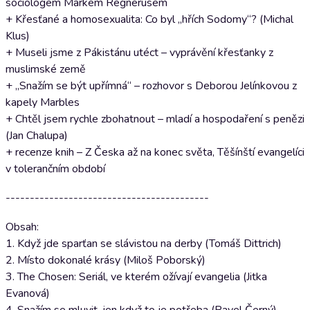
sociologem Markem Regnerusem
+ Křesťané a homosexualita: Co byl „hřích Sodomy“? (Michal
Klus)
+ Museli jsme z Pákistánu utéct – vyprávění křesťanky z
muslimské země
+ „Snažím se být upřímná“ – rozhovor s Deborou Jelínkovou z
kapely Marbles
+ Chtěl jsem rychle zbohatnout – mladí a hospodaření s penězi
(Jan Chalupa)
+ recenze knih – Z Česka až na konec světa, Těšínští evangelíci
v tolerančním období
------------------------------------------
Obsah:
1. Když jde sparťan se slávistou na derby (Tomáš Dittrich)
2. Místo dokonalé krásy (Miloš Poborský)
3. The Chosen: Seriál, ve kterém ožívají evangelia (Jitka
Evanová)