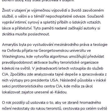
během doby, kdy stále pracovala v utajení.
Život v utajení je výjimečnou výpovědí o životě zasvěceném
službě, o vášni a o téměř nepochopitelné odvaze. Současně
vypráví intimní, syrový a spletitý příběh o lidských vztazích,
lásce a přátelství. Tyto paměti nadané začínající autorky si
zkrátka musíte poslechnout.
Amaryllis byla po vystudování mezinárodního práva a teologie
na Oxfordu přijata na Georgetownskou univerzitu ve
Washingtonu, kde vytvořila algoritmus umožňující předvídat
pravděpodobnost aktivace buňky teroristické organizace
kdekoli na světě. V jednadvaceti letech vstoupila do služeb
CIA. Zpočátku zde analyzovala tajné depeše a zpracovávala z
nich výstupy pro prezidenta USA. Následně působila v irácké
sekci protiteroristického centra CIA, kde měla za úkol
lokalizovat zajatce unesené al-Káidou.
O rok později už usilovala o to, aby se zbraně hromadného
ničení nedostaly do rukou teroristů, cestovala po celém světě