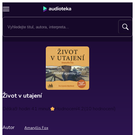
Život v utajení
Délka
9 hodin 41 minut
Hodnocení
4.2
(10 hodnocení)
Autor
Amaryllis Fox