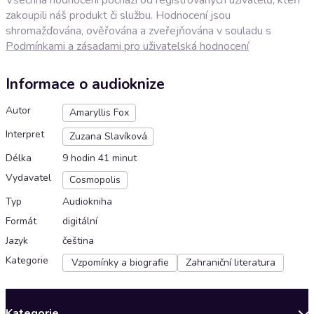
zakoupili náš produkt či službu. Hodnocení jsou
shromažďována, ověřována a zveřejňována v souladu s
Podmínkami a zásadami pro uživatelská hodnocení
Informace o audioknize
Autor
Amaryllis Fox
Interpret
Zuzana Slavíková
Délka
9 hodin 41 minut
Vydavatel
Cosmopolis
Typ
Audiokniha
Formát
digitální
Jazyk
čeština
Kategorie
Vzpomínky a biografie
Zahraniční literatura
Kategorie