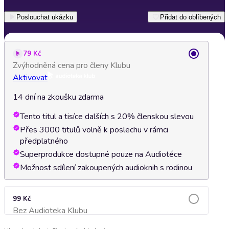
Poslouchat ukázku
Přidat do oblíbených
79 Kč
Zvýhodněná cena pro členy Klubu
Aktivovat
14 dní na zkoušku zdarma
Tento titul a tisíce dalších s 20% členskou slevou
Přes 3000 titulů volně k poslechu v rámci
předplatného
Superprodukce dostupné pouze na Audiotéce
Možnost sdílení zakoupených audioknih s rodinou
99 Kč
Bez Audioteka Klubu
Přidat do košíku