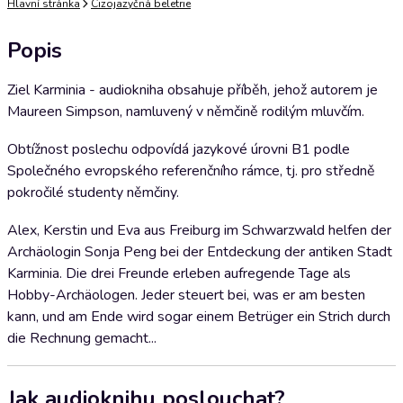
Hlavní stránka
Cizojazyčná beletrie
Popis
Ziel Karminia - audiokniha obsahuje příběh, jehož autorem je
Maureen Simpson, namluvený v němčině rodilým mluvčím.
Obtížnost poslechu odpovídá jazykové úrovni B1 podle
Společného evropského referenčního rámce, tj. pro středně
pokročilé studenty němčiny.
Alex, Kerstin und Eva aus Freiburg im Schwarzwald helfen der
Archäologin Sonja Peng bei der Entdeckung der antiken Stadt
Karminia. Die drei Freunde erleben aufregende Tage als
Hobby-Archäologen. Jeder steuert bei, was er am besten
kann, und am Ende wird sogar einem Betrüger ein Strich durch
die Rechnung gemacht...
Jak audioknihu poslouchat?