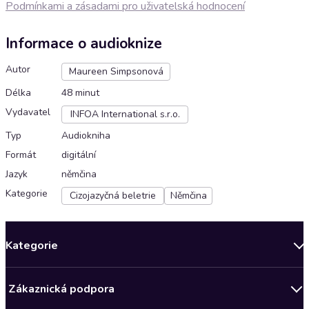
Podmínkami a zásadami pro uživatelská hodnocení
Informace o audioknize
Autor
Maureen Simpsonová
Délka
48 minut
Vydavatel
INFOA International s.r.o.
Typ
Audiokniha
Formát
digitální
Jazyk
němčina
Kategorie
Cizojazyčná beletrie
Němčina
Kategorie
Novinky
Zákaznická podpora
Bestsellery měsíce