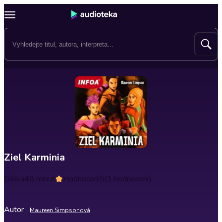
Ziel Karminia
Délka
48 minut
Hodnocení
5
(1 hodnocení)
Autor
Maureen Simpsonová