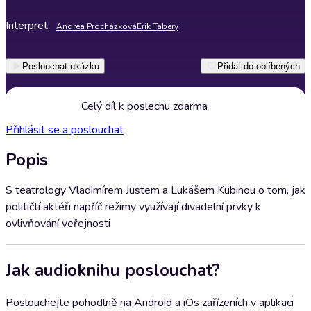
Interpret
Andrea Procházková
Erik Tabery
Poslouchat ukázku
Přidat do oblíbených
Celý díl k poslechu zdarma
Přihlásit se a poslouchat
Popis
S teatrology Vladimírem Justem a Lukášem Kubinou o tom, jak
političtí aktéři napříč režimy využívají divadelní prvky k
ovlivňování veřejnosti
Jak audioknihu poslouchat?
Poslouchejte pohodlně na Android a iOs zařízeních v aplikaci