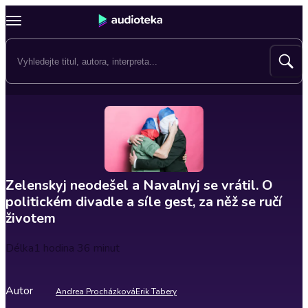
Zelenskyj neodešel a Navalnyj se vrátil. O
politickém divadle a síle gest, za něž se ručí
životem
Délka
1 hodina 36 minut
Autor
Andrea Procházková
Erik Tabery