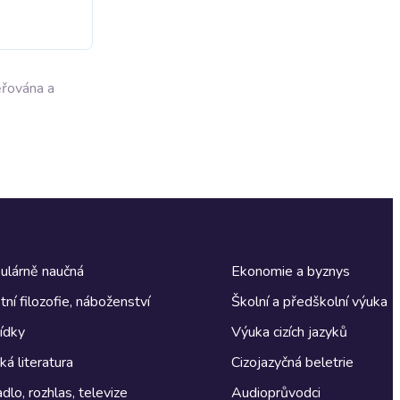
ěřována a
ulárně naučná
Ekonomie a byznys
tní filozofie, náboženství
Školní a předškolní výuka
ídky
Výuka cizích jazyků
á literatura
Cizojazyčná beletrie
dlo, rozhlas, televize
Audioprůvodci