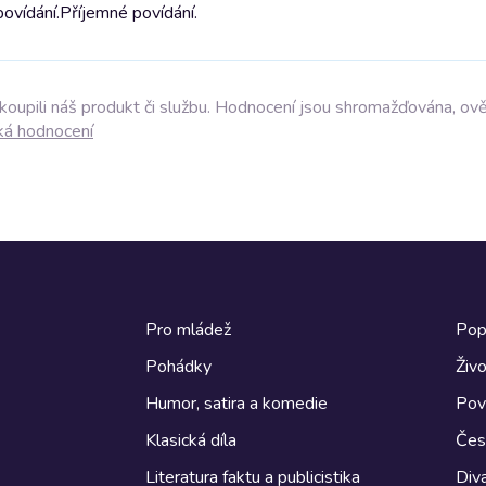
ovídání.
Příjemné povídání.
akoupili náš produkt či službu. Hodnocení jsou shromažďována, ov
ká hodnocení
Pro mládež
Pop
Pohádky
Živo
Humor, satira a komedie
Pov
Klasická díla
Česk
Literatura faktu a publicistika
Diva