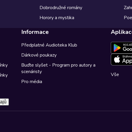
Dobrodružné romány
Zahr
Horory a mystika
Poe
Informace
Aplikac
Předplatné Audioteka Klub
Dárkové poukazy
ínky
Buďte slyšet - Program pro autory a
scenáristy
Vše
ínky
Pro média
ajů