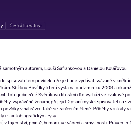
ky
Česká literatura
é samotným autorem, Libuší Šafránkovou a Danielou Kolářovou.
ude spisovatelem povídek a že je bude vydávat svázané v knížkác
sničkám. Sbírkou Povídky, která vyšla na podzim roku 2008 a okamž
nil. Toto jedinečné Svěrákovo literární dílo vychází ve zvukové p
íběhy, vyprávěné ženami, při jejichž psaní myslel spisovatel na s
o povídky v nahrávce také se zanícením čtené. Příběhy vznikaly v 
 i s autobiografickými rysy.
, v tajemství, pointě, humoru, ve vábení a smyslnosti. Právem m