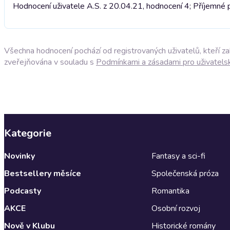
Hodnocení uživatele A.S. z 20.04.21, hodnocení 4; Příjemné p
Všechna hodnocení pochází od registrovaných uživatelů, kteří z
zveřejňována v souladu s
Podmínkami a zásadami pro uživatels
Kategorie
Novinky
Fantasy a sci-fi
Bestsellery měsíce
Společenská próza
Podcasty
Romantika
AKCE
Osobní rozvoj
Nově v Klubu
Historické romány