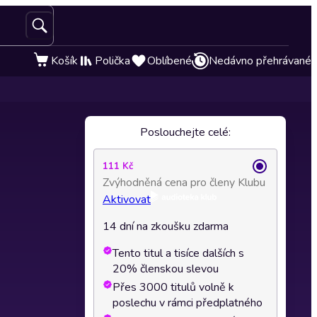
Košík
Polička
Oblíbené
Nedávno přehrávané
Poslouchejte celé:
111 Kč
Zvýhodněná cena pro členy Klubu
Aktivovat
14 dní na zkoušku zdarma
Tento titul a tisíce dalších s
20% členskou slevou
Přes 3000 titulů volně k
poslechu v rámci předplatného