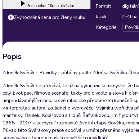
Formát
digitální
Poslouchat
10min. ukázku
Jazyk
čeština
Zvýhodněná cena pro členy Klubu
Kategorie
Povíd
Popis
Zdeněk Svěrák - Povídky - příběhy podle Zdeňka Svěráka čten
Zdeněk Svěrák se přiznává, že už na gymnáziu si usmyslel, že b
celý život psal filmové scénáře, texty pro divadlo a slova k pí
nejprodávanější knihou, si své mladické předsevzetí konečně spl
v interpretaci autora, zkušeného vypravěče. Výjimku tvoří dva př
manželky, Danielu Kolářovou a Libuši Šafránkovou, jimiž jsou tyt
1968 - 2007 a zachycují rozmanité životní etapy člověka, mnohdy
Půvab této Svěrákovy práce spočívá v umění přesného vyjádření
srovnáváno s tvorbou našich největších povídkářů.