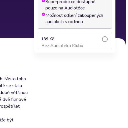
Superprodukce dostupné
pouze na Audiotéce
Možnost sdílení zakoupených
audioknih s rodinou
139 Kč
Bez Audioteka Klubu
Přidat do košíku
h. Místo toho
itě se stala
odobě většinou
vé dvě filmové
rozpětí let
ůže být