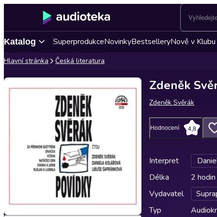
Superprodukce
Novinky
Bestsellery
Nově v Klubu
Katalog
Hlavní stránka
Česká literatura
Zdeněk Svěr
Zdeněk Svěrák
Hodnocení
4,8
Interpret
Danie
Délka
2 hodin
Vydavatel
Supra
Typ
Audiokn