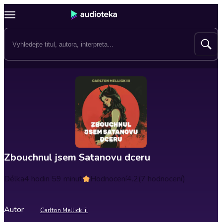
Zbouchnul jsem Satanovu dceru
Délka
4 hodin 59 minut
Hodnocení
4.2
(7 hodnocení)
Autor
Carlton Mellick Iii