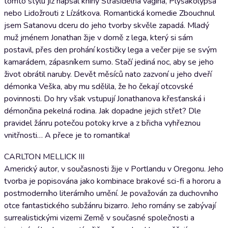
tomto stylu již napsal knihy Strašidelná vagina, Plyšákolypsa
nebo Lidožrouti z Lízátkova. Romantická komedie Zbouchnul
jsem Satanovu dceru do jeho tvorby skvěle zapadá. Mladý
muž jménem Jonathan žije v domě z lega, který si sám
postavil, přes den prohání kostičky lega a večer pije se svým
kamarádem, zápasníkem sumo. Stačí jediná noc, aby se jeho
život obrátil naruby. Devět měsíců nato zazvoní u jeho dveří
démonka Veška, aby mu sdělila, že ho čekají otcovské
povinnosti. Do hry však vstupují Jonathanova křesťanská i
démončina pekelná rodina. Jak dopadne jejich střet? Dle
pravidel žánru potečou potoky krve a z břicha vyhřeznou
vnitřnosti… A přece je to romantika!
CARLTON MELLICK III
Americký autor, v současnosti žije v Portlandu v Oregonu. Jeho
tvorba je popisována jako kombinace brakové sci-fi a hororu a
postmoderního literárního umění. Je považován za duchovního
otce fantastického subžánru bizarro. Jeho romány se zabývají
surrealistickými vizemi Země v současné společnosti a