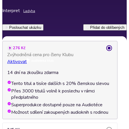
Interpret
Ladyha
Poslouchat ukázku
Přidat do oblíbených
276 Kč
Zvýhodněná cena pro členy Klubu
Aktivovat
14 dní na zkoušku zdarma
Tento titul a tisíce dalších s 20% členskou slevou
Přes 3000 titulů volně k poslechu v rámci
předplatného
Superprodukce dostupné pouze na Audiotéce
Možnost sdílení zakoupených audioknih s rodinou