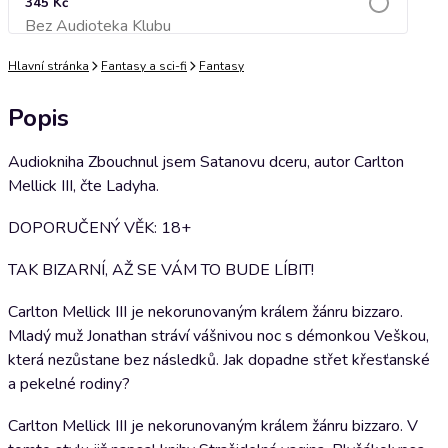
345 Kč
Bez Audioteka Klubu
Přidat do košíku
Hlavní stránka
Fantasy a sci-fi
Fantasy
Popis
Audiokniha Zbouchnul jsem Satanovu dceru, autor Carlton
Mellick III, čte Ladyha.
DOPORUČENÝ VĚK: 18+
TAK BIZARNÍ, AŽ SE VÁM TO BUDE LÍBIT!
Carlton Mellick III je nekorunovaným králem žánru bizzaro.
Mladý muž Jonathan stráví vášnivou noc s démonkou Veškou,
která nezůstane bez následků. Jak dopadne střet křesťanské
a pekelné rodiny?
Carlton Mellick III je nekorunovaným králem žánru bizzaro. V