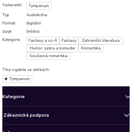
Vydavatel
Tympanum
Typ
Audiokniha
Formát
digitální
Jazyk
čeština
Kategorie
Fantasy a sci-fi
Fantasy
Zahraniční literatura
Humor, satira a komedie
Romantika
Současná romantika
Titul najdete ve sbírkách
:
Tympanum
Kategorie
Novinky
Zákaznická podpora
Bestsellery měsíce
Obchodní podmínky
Podcasty