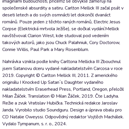
imaginární budoucností, přičemž se obvykle zaměřují na
společenské absurdity a satiru. Carlton Mellick III začal psát v
deseti letech a do svých osmnácti let dokončil dvanáct
románů. Pouze jeden z těchto raných románů, Electric Jesus
Corpse (Elektrická mrtvola Ježíše), se dočkal vydání.Mellick
navštěvoval Clarion West, kde studoval pod vedením
takových autorů, jako jsou Chuck Palahniuk, Cory Doctorow,
Connie Willis, Paul Park a Mary Rosenblum.
Nahrávka vznikla podle knihy Carltona Mellicka III Zbouchnul
jsem Satanovu dceru vydané nakladatelstvím Carcosa v roce
2019. Copyright © Carlton Mellick III, 2011. Z amerického
originálu I Knocked Up Satan΄s Daughter vydaného
nakladatelstvím Eraserhead Press, Portland, Oregon, přeložil
Milan Žáček. Translation © Milan Žáček, 2019. Čte Ladyha.
Režie a zvuk Vratislav Hubička. Technická redakce Jaroslav
Janda. Vyrobilo studio Soundguru. Design a úprava obalu pro
CD Natalie Oweyssi. Odpovědný redaktor Vojtěch Machálek.
Vydalo Tympanum, s. r. o., 2024.